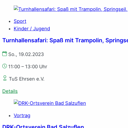
Sport
Kinder / Jugend
Turn­hal­len­sa­fa­ri: Spaß mit Tram­po­lin, Spring­se
So., 19.02.2023
11:00 – 13:00 Uhr
TuS Ehrsen e.V.
Details
Vortrag
DRK-Orts­ver­ein Bad Salz­uflen