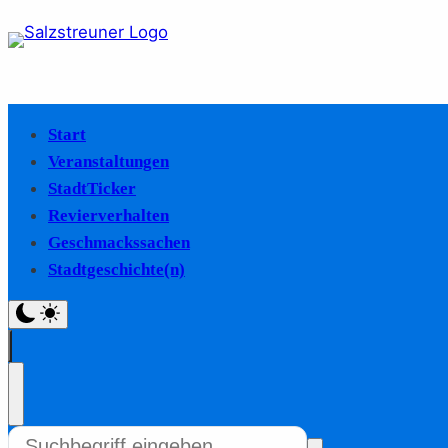
Start
Veranstaltungen
StadtTicker
Revierverhalten
Geschmackssachen
Stadtgeschichte(n)