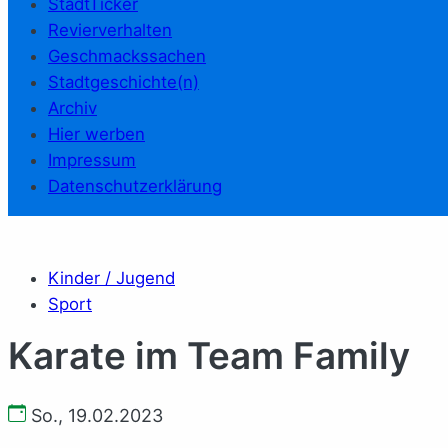
StadtTicker
Revierverhalten
Geschmackssachen
Stadtgeschichte(n)
Archiv
Hier werben
Impressum
Datenschutzerklärung
Kinder / Jugend
Sport
Ka­ra­te im Team Fa­mi­ly
So., 19.02.2023