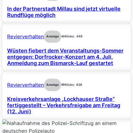
In der Partnerstadt Millau sind jetzt virtuelle
Rundflüge möglich
Revierverhalten
Anzeige
Klicks:
449
Wüsten fiebert dem Veranstaltungs-Sommer
entgegen: Dorfrocker-Konzert am 4. Juli,
Anmeldung zum Bismarck-Lauf gestartet
Revierverhalten
Anzeige
Klicks:
628
Kreisverkehrsanlage „Lockhauser Straße“
fertiggestellt – Verkehrsfreigabe am Freitag
(12. Juni)