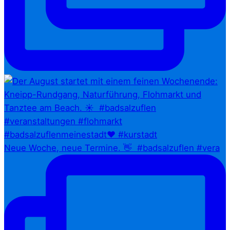
Neue Woche, neue Termine. 👋⁠ ⁠ #badsalzuflen #vera