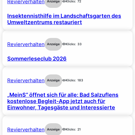
Revierverhalten
Anzeige
Klicks:
72
Insektennisthilfe im Landschaftsgarten des
Umweltzentrums restauriert
Revierverhalten
Anzeige
Klicks:
33
Sommerleseclub 2026
Revierverhalten
Anzeige
Klicks:
183
„MeinS“ öffnet sich für alle: Bad Salzuflens
kostenlose Begleit-App jetzt auch für
Einwohner, Tagesgäste und Interessierte
Revierverhalten
Anzeige
Klicks:
21