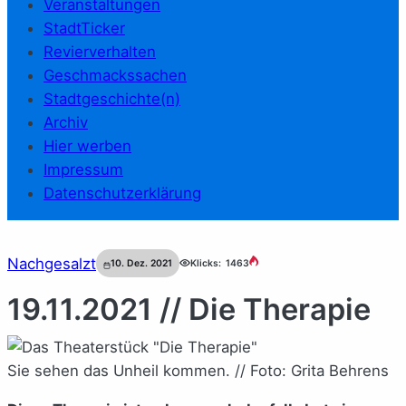
Veranstaltungen
StadtTicker
Revierverhalten
Geschmackssachen
Stadtgeschichte(n)
Archiv
Hier werben
Impressum
Datenschutzerklärung
Nachgesalzt
10. Dez. 2021
Klicks:
1463
19.11.2021 // Die Therapie
Sie sehen das Unheil kommen. // Foto: Grita Behrens