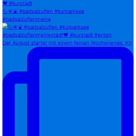
🦆☀️⛲ #badsalzuflen #kurparksee
#badsalzuflenmeine
Der August startet mit einem feinen Wochenende: Kn