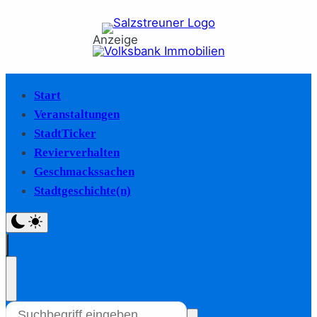
Anzeige
Start
Veranstaltungen
StadtTicker
Revierverhalten
Geschmackssachen
Stadtgeschichte(n)