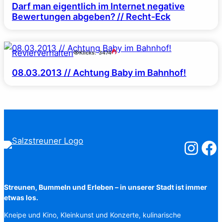
Darf man eigentlich im Internet negative
Bewertungen abgeben? // Recht-Eck
Revierverhalten
Klicks:
3474
08.03.2013 // Achtung Baby im Bahnhof!
Salzstreuner
Salzst
Streunen, Bummeln und Erleben – in unserer Stadt ist immer
etwas los.
Kneipe und Kino, Kleinkunst und Konzerte, kulinarische