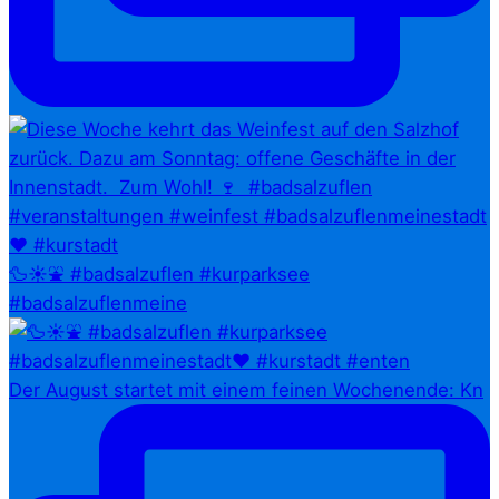
🦆☀️⛲ #badsalzuflen #kurparksee
#badsalzuflenmeine
Der August startet mit einem feinen Wochenende: Kn