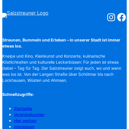
Salzstreuner
Salzst
Streunen, Bummeln und Erleben – in unserer Stadt ist immer
etwas los.
Kneipe und Kino, Kleinkunst und Konzerte, kulinarische
Köstlichkeiten und kulturelle Leckerbissen: Für jeden ist etwas
dabei – Tag für Tag. Der Salzstreuner zeigt euch, wo und wann
was los ist. Von der Langen Straße über Schötmar bis nach
Lockhausen, Wüsten und Ahmsen.
Schnellzugriffe:
Startseite
Veranstaltungen
Hier werben
Impressum