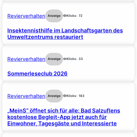
Revierverhalten
Anzeige
Klicks:
72
Insektennisthilfe im Landschaftsgarten des
Umweltzentrums restauriert
Revierverhalten
Anzeige
Klicks:
33
Sommerleseclub 2026
Revierverhalten
Anzeige
Klicks:
183
„MeinS“ öffnet sich für alle: Bad Salzuflens
kostenlose Begleit-App jetzt auch für
Einwohner, Tagesgäste und Interessierte