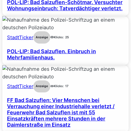
POL-LIP: Bad Salzuflen-Schötmar. Versuchter
Wohnungseinbruch: Tatverdächtiger verletzt.
StadtTicker
Anzeige
Klicks:
25
POL-LIP: Bad Salzuflen. Einbruch in
Mehrfamilienhaus.
StadtTicker
Anzeige
Klicks:
17
FF Bad Salzuflen: Vier Menschen bei
Verrauchung einer Industriehalle verletzt /
Feuerwehr Bad Salzuflen ist mit 55
Einsatzkräften mehrere Stunden in der
Daimlerstraße im Einsatz