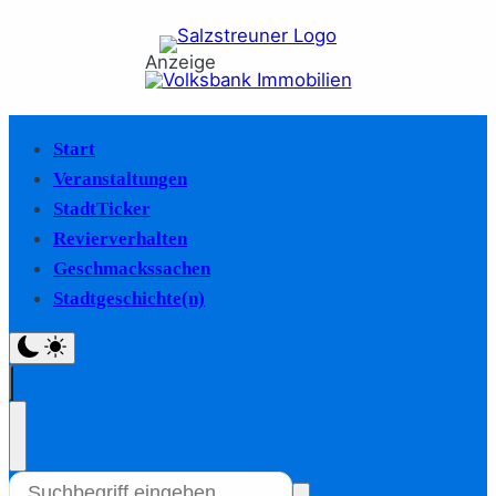
Anzeige
Start
Veranstaltungen
StadtTicker
Revierverhalten
Geschmackssachen
Stadtgeschichte(n)