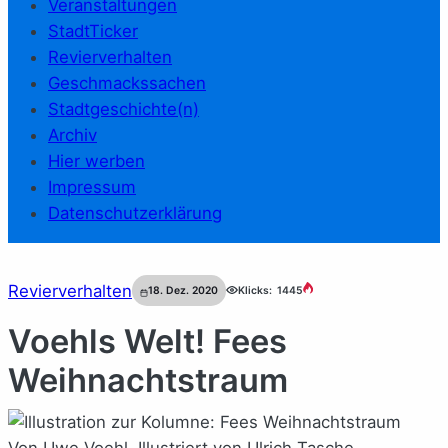
Veranstaltungen
StadtTicker
Revierverhalten
Geschmackssachen
Stadtgeschichte(n)
Archiv
Hier werben
Impressum
Datenschutzerklärung
Revierverhalten
18. Dez. 2020
Klicks:
1445
Voehls Welt! Fees
Weihnachtstraum
Von Uwe Voehl. Illustriert von Ulrich Tasche.