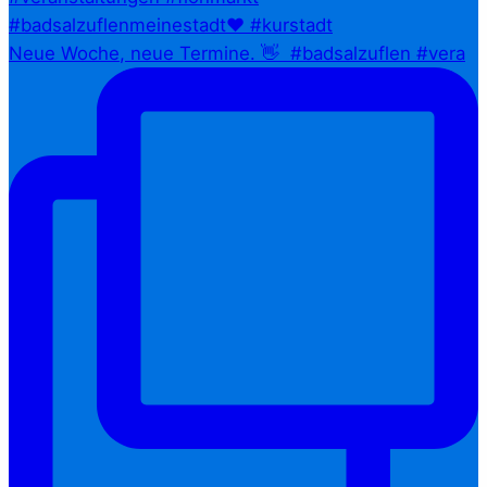
Neue Woche, neue Termine. 👋⁠ ⁠ #badsalzuflen #vera