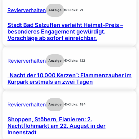
Revierverhalten
Anzeige
Klicks:
21
Stadt Bad Salzuflen verleiht Heimat-Preis –
besonderes Engagement gewürdigt.
Vorschläge ab sofort einreichbar.
Revierverhalten
Anzeige
Klicks:
122
„Nacht der 10.000 Kerzen“: Flammenzauber im
Kurpark erstmals an zwei Tagen
Revierverhalten
Anzeige
Klicks:
184
Shoppen, Stöbern, Flanieren: 2.
Nachtflohmarkt am 22. August in der
Innenstadt