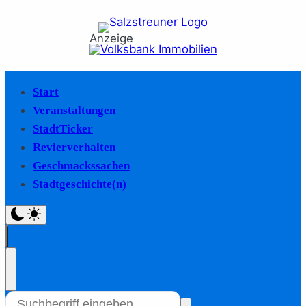
Anzeige
Start
Veranstaltungen
StadtTicker
Revierverhalten
Geschmackssachen
Stadtgeschichte(n)