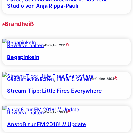
Studio von Anja Rippa-Pauli
Brandheiß
Revierverhalten
Klicks:
2171
Begapinkeln
Geschmackssachen
, 
Filme & Serien
Klicks:
2404
Stream-Tipp: Little Fires Everywhere
Revierverhalten
Klicks:
3583
Anstoß zur EM 2016! // Update