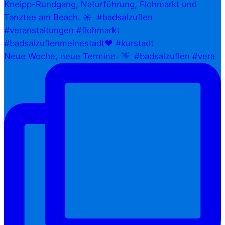
Neue Woche, neue Termine. 👋⁠ ⁠ #badsalzuflen #vera