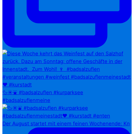
🦆☀️⛲ #badsalzuflen #kurparksee
#badsalzuflenmeine
Der August startet mit einem feinen Wochenende: Kn