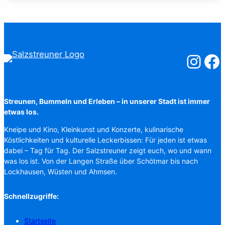
Salzstreuner
Salzst
Streunen, Bummeln und Erleben – in unserer Stadt ist immer
etwas los.
Kneipe und Kino, Kleinkunst und Konzerte, kulinarische
Köstlichkeiten und kulturelle Leckerbissen: Für jeden ist etwas
dabei – Tag für Tag. Der Salzstreuner zeigt euch, wo und wann
was los ist. Von der Langen Straße über Schötmar bis nach
Lockhausen, Wüsten und Ahmsen.
Schnellzugriffe:
Startseite