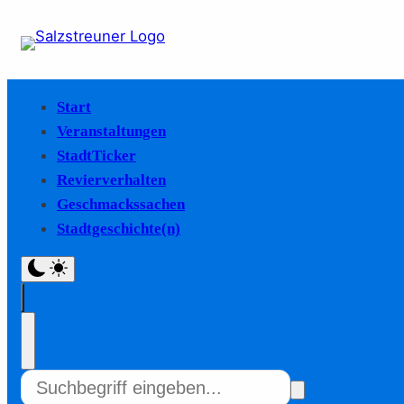
Start
Veranstaltungen
StadtTicker
Revierverhalten
Geschmackssachen
Stadtgeschichte(n)