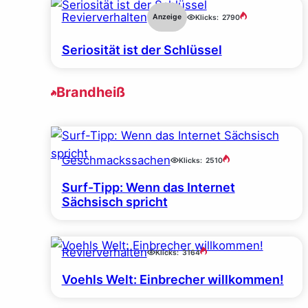
Revierverhalten
Anzeige
Klicks:
2790
Seriosität ist der Schlüssel
Brandheiß
Geschmackssachen
Klicks:
2510
Surf-Tipp: Wenn das Internet
Sächsisch spricht
Revierverhalten
Klicks:
3164
Voehls Welt: Einbrecher willkommen!