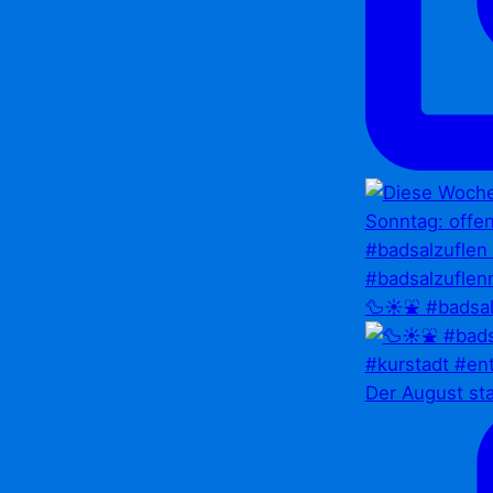
🦆☀️⛲ #badsal
Der August st