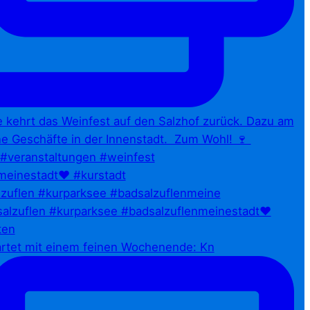
zuflen #kurparksee #badsalzuflenmeine
artet mit einem feinen Wochenende: Kn