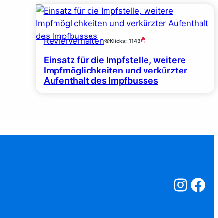
Revierverhalten
Klicks:
1143
Einsatz für die Impfstelle, weitere
Impfmöglichkeiten und verkürzter
Aufenthalt des Impfbusses
Salzstreuner a
Salzstreu