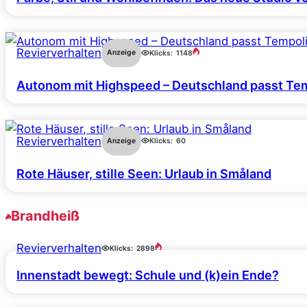
Revierverhalten
Anzeige
Klicks:
1148
Autonom mit Highspeed – Deutschland passt Tem
Revierverhalten
Anzeige
Klicks:
60
Rote Häuser, stille Seen: Urlaub in Småland
Brandheiß
Revierverhalten
Klicks:
2898
Innenstadt bewegt: Schule und (k)ein Ende?