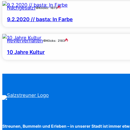
Nachgesalzt
Klicks:
1673
9.2.2020 // basta: In Farbe
Revierverhalten
Klicks:
2183
10 Jahre Kultur
Streunen, Bummeln und Erleben – in unserer Stadt ist immer etw