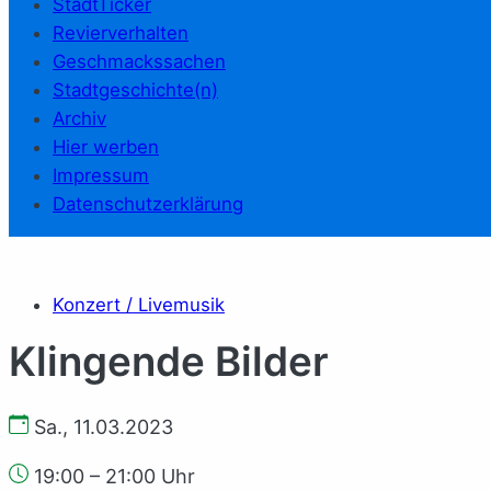
StadtTicker
Revierverhalten
Geschmackssachen
Stadtgeschichte(n)
Archiv
Hier werben
Impressum
Datenschutzerklärung
Konzert / Livemusik
Klingende Bilder
Sa., 11.03.2023
19:00 – 21:00 Uhr