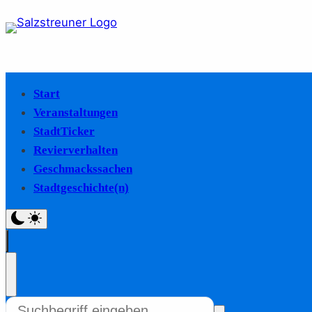
Start
Veranstaltungen
StadtTicker
Revierverhalten
Geschmackssachen
Stadtgeschichte(n)