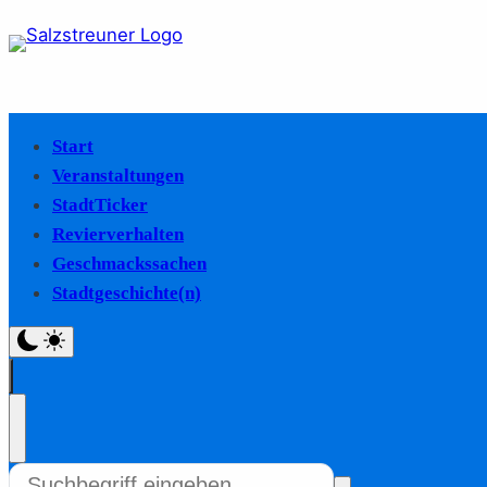
Start
Veranstaltungen
StadtTicker
Revierverhalten
Geschmackssachen
Stadtgeschichte(n)