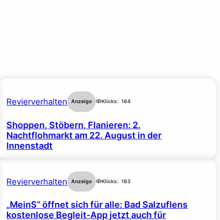
Revierverhalten
Anzeige
Klicks:
184
Shoppen, Stöbern, Flanieren: 2.
Nachtflohmarkt am 22. August in der
Innenstadt
Revierverhalten
Anzeige
Klicks:
183
„MeinS“ öffnet sich für alle: Bad Salzuflens
kostenlose Begleit-App jetzt auch für