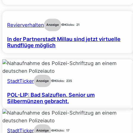
Revierverhalten
Anzeige
Klicks:
21
In der Partnerstadt Millau sind jetzt virtuelle
Rundflüge möglich
StadtTicker
Anzeige
Klicks:
235
POL-LIP: Bad Salzuflen. Senior um
Silbermünzen gebracht.
StadtTicker
Anzeige
Klicks:
17