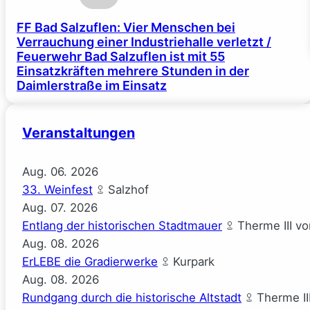
FF Bad Salzuflen: Vier Menschen bei
Verrauchung einer Industriehalle verletzt /
Feuerwehr Bad Salzuflen ist mit 55
Einsatzkräften mehrere Stunden in der
Daimlerstraße im Einsatz
Veranstaltungen
Aug.
06.
2026
33. Weinfest
Salzhof
Aug.
07.
2026
Entlang der historischen Stadtmauer
Therme III v
Aug.
08.
2026
ErLEBE die Gradierwerke
Kurpark
Aug.
08.
2026
Rundgang durch die historische Altstadt
Therme II