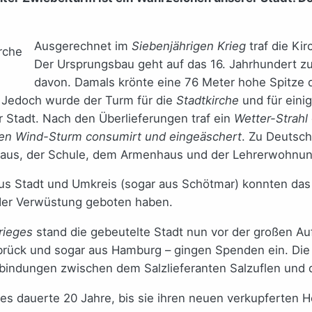
Ausgerechnet im
Siebenjährigen Krieg
traf die Ki
Der Ursprungsbau geht auf das 16. Jahrhundert 
davon. Damals krönte eine 76 Meter hohe Spitze d
r. Jedoch wurde der Turm für die
Stadtkirche
und für eini
r Stadt. Nach den Überlieferungen traf ein
Wetter-Strahl
hen Wind-Sturm consumirt und eingeäschert
. Zu Deutsch
us, der Schule, dem Armenhaus und der Lehrerwohnung
us Stadt und Umkreis (sogar aus Schötmar) konnten das 
 der Verwüstung geboten haben.
rieges
stand die gebeutelte Stadt nun vor der großen Au
abrück und sogar aus Hamburg – gingen Spenden ein. Di
rbindungen zwischen dem Salzlieferanten Salzuflen und 
 es dauerte 20 Jahre, bis sie ihren neuen verkupferten