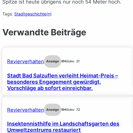
Spitze ist heute übrigens nur noch 54 Meter hoch.
Tags:
Stadtgeschichte(n)
Verwandte Beiträge
Revierverhalten
Anzeige
Klicks:
21
Stadt Bad Salzuflen verleiht Heimat-Preis –
besonderes Engagement gewürdigt.
Vorschläge ab sofort einreichbar.
Revierverhalten
Anzeige
Klicks:
72
Insektennisthilfe im Landschaftsgarten des
Umweltzentrums restauriert