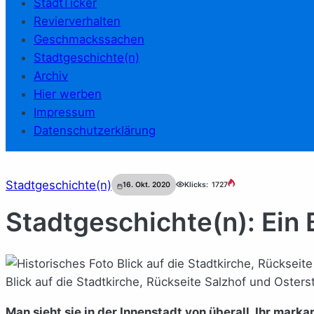
StadtTicker
Revierverhalten
Geschmackssachen
Stadtgeschichte(n)
Archiv
Hier werben
Impressum
Datenschutzerklärung
Stadtgeschichte(n)
16. Okt. 2020
Klicks:
1727
Stadtgeschichte(n): Ein 
Blick auf die Stadtkirche, Rückseite Salzhof und Osterst
Man sieht sie in der Innenstadt von überall. Ihr mar