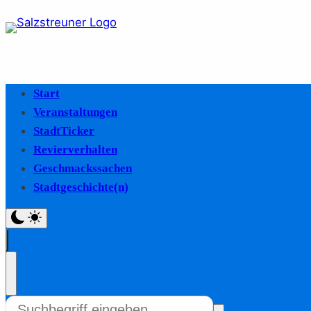
Start
Veranstaltungen
StadtTicker
Revierverhalten
Geschmackssachen
Stadtgeschichte(n)