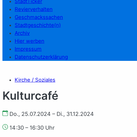
StadtTicker
Revierverhalten
Geschmackssachen
Stadtgeschichte(n)
Archiv
Hier werben
Impressum
Datenschutzerklärung
Kirche / Soziales
Kulturcafé
Do., 25.07.2024 – Di., 31.12.2024
14:30 – 16:30 Uhr