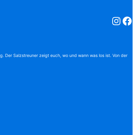
Salzstreuner
Salzst
ag. Der Salzstreuner zeigt euch, wo und wann was los ist. Von der