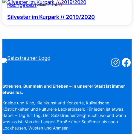
Nachgesalzt
Klicks:
1797
Silvester im Kurpark // 2019/2020
Salzstreuner
Salzst
Streunen, Bummeln und Erleben – in unserer Stadt ist immer
etwas los.
Kneipe und Kino, Kleinkunst und Konzerte, kulinarische
Köstlichkeiten und kulturelle Leckerbissen: Für jeden ist etwas
dabei – Tag für Tag. Der Salzstreuner zeigt euch, wo und wann
was los ist. Von der Langen Straße über Schötmar bis nach
Lockhausen, Wüsten und Ahmsen.