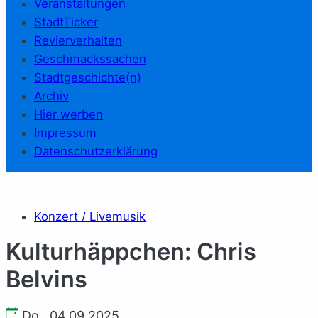
Veranstaltungen
StadtTicker
Revierverhalten
Geschmackssachen
Stadtgeschichte(n)
Archiv
Hier werben
Impressum
Datenschutzerklärung
Konzert / Livemusik
Kulturhäppchen: Chris
Belvins
Do., 04.09.2025