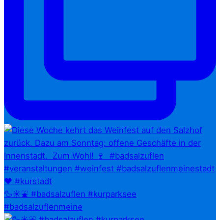
🦆☀️⛲ #badsalzuflen #kurparksee
#badsalzuflenmeine