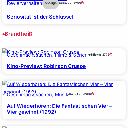
Revierverhalten
Anzeige
Klicks:
2790
Seriosität ist der Schlüssel
Brandheiß
Geschmackssachen
, 
Filme & Serien
Klicks:
2773
Kino-Preview: Robinson Crusoe
Geschmackssachen
, 
Musik
Klicks:
4089
Auf Wiederhören: Die Fantastischen Vier –
Vier gewinnt (1992)