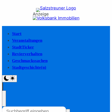
Anzeige
Start
Veranstaltungen
StadtTicker
Revierverhalten
Geschmackssachen
Stadtgeschichte(n)