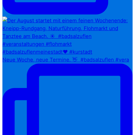
Neue Woche, neue Termine. 👋⁠ ⁠ #badsalzuflen #vera