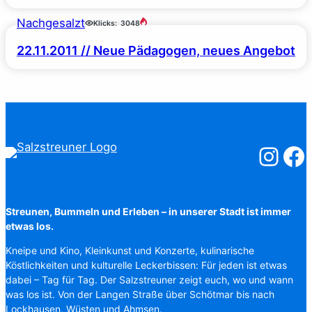
Nachgesalzt
Klicks:
3048
22.11.2011 // Neue Pädagogen, neues Angebot
Salzstreuner
Salzst
Streunen, Bummeln und Erleben – in unserer Stadt ist immer
etwas los.
Kneipe und Kino, Kleinkunst und Konzerte, kulinarische
Köstlichkeiten und kulturelle Leckerbissen: Für jeden ist etwas
dabei – Tag für Tag. Der Salzstreuner zeigt euch, wo und wann
was los ist. Von der Langen Straße über Schötmar bis nach
Lockhausen, Wüsten und Ahmsen.