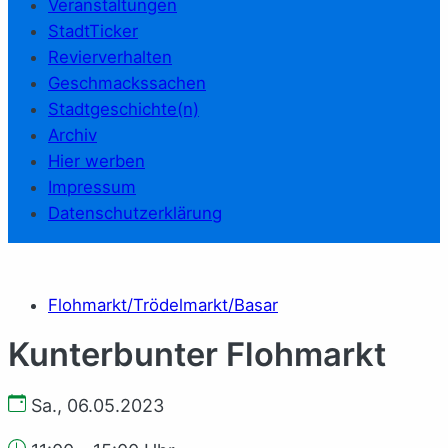
Veranstaltungen
StadtTicker
Revierverhalten
Geschmackssachen
Stadtgeschichte(n)
Archiv
Hier werben
Impressum
Datenschutzerklärung
Flohmarkt/Trödelmarkt/Basar
Kunterbunter Flohmarkt
Sa., 06.05.2023