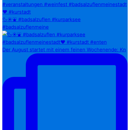
🦆☀️⛲ #badsalzuflen #kurparksee
#badsalzuflenmeine
Der August startet mit einem feinen Wochenende: Kn