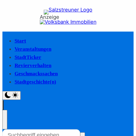
Anzeige
Start
Veranstaltungen
StadtTicker
Revierverhalten
Geschmackssachen
Stadtgeschichte(n)