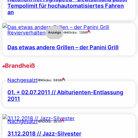
Tempolimit für hochautomatisiertes Fahren
an
Revierverhalten
Anzeige
Klicks:
1386
Das etwas andere Grillen – der Panini Grill
Brandheiß
Nachgesalzt
Klicks:
5938
01. + 02.07.2011 // Abiturienten-Entlassung
2011
Nachgesalzt
Klicks:
2615
31.12.2018 // Jazz-Silvester