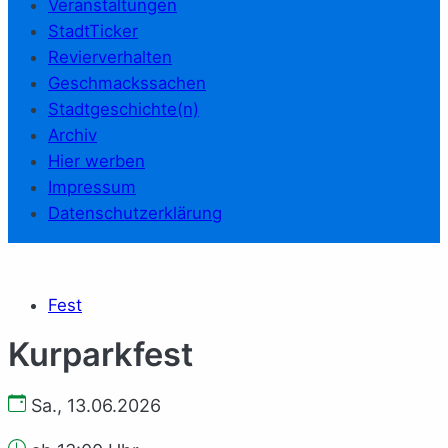
Veranstaltungen
StadtTicker
Revierverhalten
Geschmackssachen
Stadtgeschichte(n)
Archiv
Hier werben
Impressum
Datenschutzerklärung
Fest
Kurparkfest
Sa., 13.06.2026