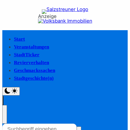
Anzeige
Start
Veranstaltungen
StadtTicker
Revierverhalten
Geschmackssachen
Stadtgeschichte(n)