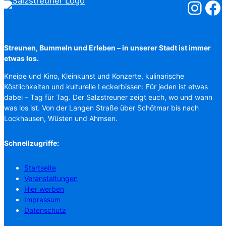
Salzstreuner
Salzst
Streunen, Bummeln und Erleben – in unserer Stadt ist immer
etwas los.
Kneipe und Kino, Kleinkunst und Konzerte, kulinarische
Köstlichkeiten und kulturelle Leckerbissen: Für jeden ist etwas
dabei – Tag für Tag. Der Salzstreuner zeigt euch, wo und wann
was los ist. Von der Langen Straße über Schötmar bis nach
Lockhausen, Wüsten und Ahmsen.
Schnellzugriffe:
Startseite
Veranstaltungen
Hier werben
Impressum
Datenschutz