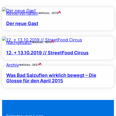
Revierverhalten
Klicks:
2078
Der neue Gast
Nachgesalzt
Klicks:
1870
12. + 13.10.2019 // StreetFood Circus
Archiv
Klicks:
2557
Was Bad Salzuflen wirklich bewegt – Die
Glosse für den April 2015