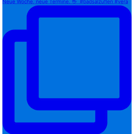
Neue Woche, neue Termine. 👋⁠ ⁠ #badsalzuflen #vera