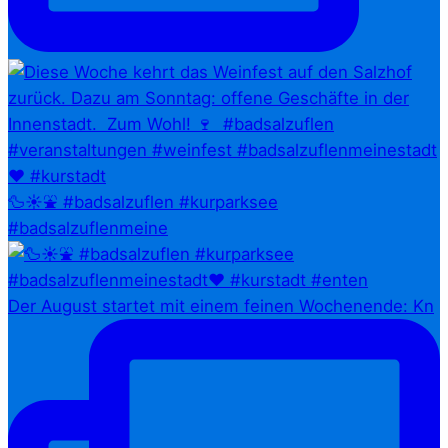
🦆☀️⛲ #badsalzuflen #kurparksee
#badsalzuflenmeine
Der August startet mit einem feinen Wochenende: Kn