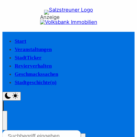
Anzeige
Start
Veranstaltungen
StadtTicker
Revierverhalten
Geschmackssachen
Stadtgeschichte(n)