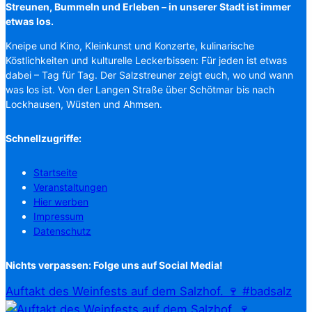
Streunen, Bummeln und Erleben – in unserer Stadt ist immer
etwas los.
Kneipe und Kino, Kleinkunst und Konzerte, kulinarische
Köstlichkeiten und kulturelle Leckerbissen: Für jeden ist etwas
dabei – Tag für Tag. Der Salzstreuner zeigt euch, wo und wann
was los ist. Von der Langen Straße über Schötmar bis nach
Lockhausen, Wüsten und Ahmsen.
Schnellzugriffe:
Startseite
Veranstaltungen
Hier werben
Impressum
Datenschutz
Nichts verpassen: Folge uns auf Social Media!
Auftakt des Weinfests auf dem Salzhof. 🍷 #badsalz