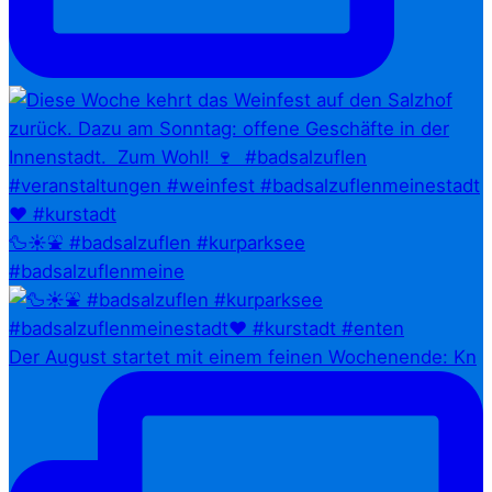
🦆☀️⛲ #badsalzuflen #kurparksee
#badsalzuflenmeine
Der August startet mit einem feinen Wochenende: Kn