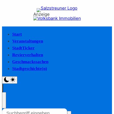
Anzeige
Start
Veranstaltungen
StadtTicker
Revierverhalten
Geschmackssachen
Stadtgeschichte(n)