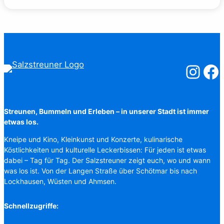
Salzstreuner
Salzst
Streunen, Bummeln und Erleben – in unserer Stadt ist immer
etwas los.
Kneipe und Kino, Kleinkunst und Konzerte, kulinarische
Köstlichkeiten und kulturelle Leckerbissen: Für jeden ist etwas
dabei – Tag für Tag. Der Salzstreuner zeigt euch, wo und wann
was los ist. Von der Langen Straße über Schötmar bis nach
Lockhausen, Wüsten und Ahmsen.
Schnellzugriffe: