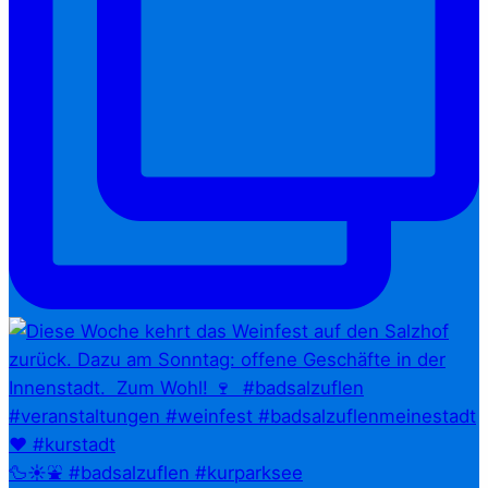
🦆☀️⛲ #badsalzuflen #kurparksee