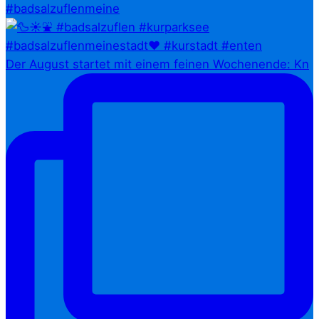
#badsalzuflenmeine
Der August startet mit einem feinen Wochenende: Kn