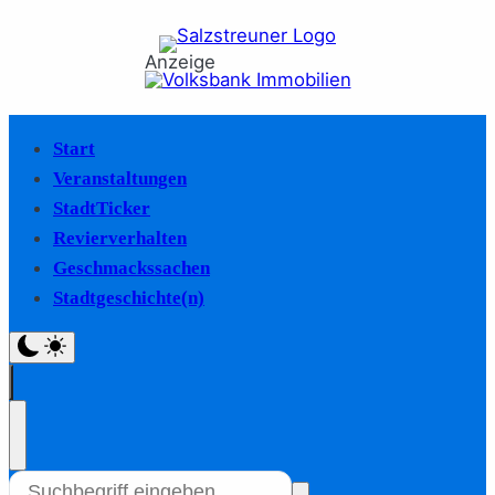
Anzeige
Start
Veranstaltungen
StadtTicker
Revierverhalten
Geschmackssachen
Stadtgeschichte(n)