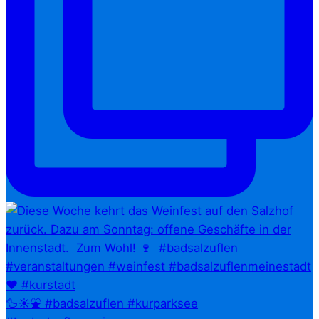
🦆☀️⛲ #badsalzuflen #kurparksee