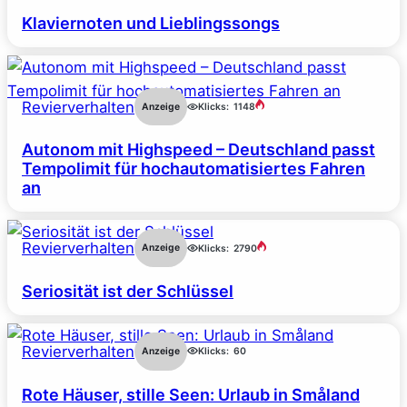
Klaviernoten und Lieblingssongs
Revierverhalten
Anzeige
Klicks:
1148
Autonom mit Highspeed – Deutschland passt
Tempolimit für hochautomatisiertes Fahren
an
Revierverhalten
Anzeige
Klicks:
2790
Seriosität ist der Schlüssel
Revierverhalten
Anzeige
Klicks:
60
Rote Häuser, stille Seen: Urlaub in Småland