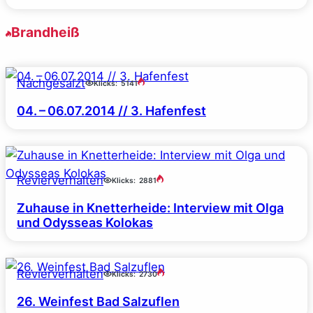
Brandheiß
Nachgesalzt
Klicks:
5141
04. – 06.07.2014 // 3. Hafenfest
Revierverhalten
Klicks:
2881
Zuhause in Knetterheide: Interview mit Olga
und Odysseas Kolokas
Revierverhalten
Klicks:
2730
26. Weinfest Bad Salzuflen