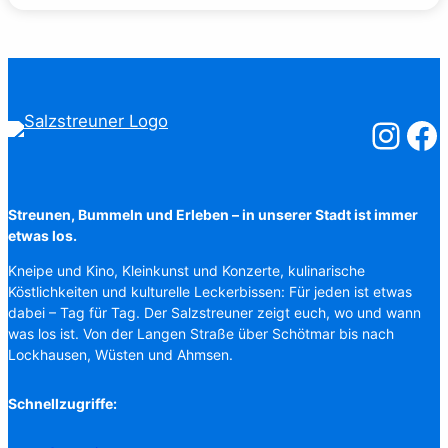
Salzstreuner
Salzst
Streunen, Bummeln und Erleben – in unserer Stadt ist immer
etwas los.
Kneipe und Kino, Kleinkunst und Konzerte, kulinarische
Köstlichkeiten und kulturelle Leckerbissen: Für jeden ist etwas
dabei – Tag für Tag. Der Salzstreuner zeigt euch, wo und wann
was los ist. Von der Langen Straße über Schötmar bis nach
Lockhausen, Wüsten und Ahmsen.
Schnellzugriffe: