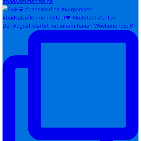
#badsalzuflenmeine
Der August startet mit einem feinen Wochenende: Kn