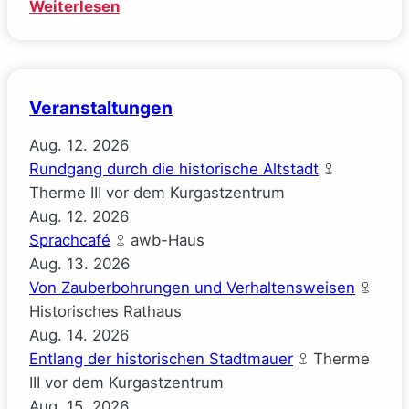
:
Weiterlesen
Mal
gucken
(Josephine
Gauck)
Veranstaltungen
Aug.
12.
2026
Rundgang durch die historische Altstadt
Therme III vor dem Kurgastzentrum
Aug.
12.
2026
Sprachcafé
awb-Haus
Aug.
13.
2026
Von Zauberbohrungen und Verhaltensweisen
Historisches Rathaus
Aug.
14.
2026
Entlang der historischen Stadtmauer
Therme
III vor dem Kurgastzentrum
Aug.
15.
2026