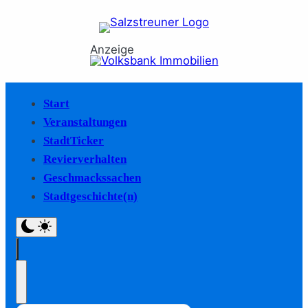
Anzeige
Start
Veranstaltungen
StadtTicker
Revierverhalten
Geschmackssachen
Stadtgeschichte(n)