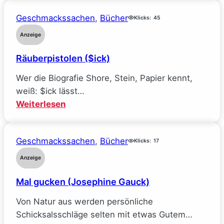
Traumjob
Geschmackssachen
, 
Bücher
bei
Klicks:
45
Facebook
Anzeige
und
Räuberpistolen ($ick)
wie
ich
Wer die Biografie Shore, Stein, Papier kennt,
alle
weiß: $ick lässt…
meine
:
Weiterlesen
Ideale
Räuberpistolen
verlor
($ick)
(Sarah
Geschmackssachen
, 
Bücher
Klicks:
17
Wynn-
Anzeige
Williams)
Mal gucken (Josephine Gauck)
Von Natur aus werden persönliche
Schicksalsschläge selten mit etwas Gutem…