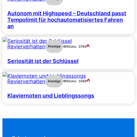
Autonom mit Highspeed – Deutschland passt
Tempolimit für hochautomatisiertes Fahren
an
Revierverhalten
Anzeige
Klicks:
2790
Seriosität ist der Schlüssel
Revierverhalten
Anzeige
Klicks:
2499
Klaviernoten und Lieblingssongs