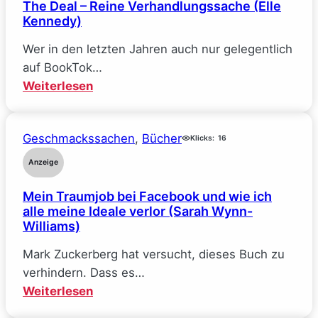
The Deal – Reine Verhandlungssache (Elle
Kennedy)
Wer in den letzten Jahren auch nur gelegentlich
auf BookTok…
:
Weiterlesen
The
Deal
Geschmackssachen
, 
Bücher
–
Klicks:
16
Reine
Anzeige
Verhandlungssache
Mein Traumjob bei Facebook und wie ich
(Elle
alle meine Ideale verlor (Sarah Wynn-
Kennedy)
Williams)
Mark Zuckerberg hat versucht, dieses Buch zu
verhindern. Dass es…
:
Weiterlesen
Mein