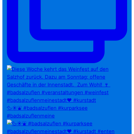
🦆☀️⛲ #badsalzuflen #kurparksee
#badsalzuflenmeine