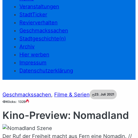
Veranstaltungen
StadtTicker
Revierverhalten
Geschmackssachen
Stadtgeschichte(n)
Archiv
Hier werben
Impressum
Datenschutzerklärung
Geschmackssachen
, 
Filme & Serien
23. Juli 2021
Klicks:
1329
Kino-Preview: Nomadland
Der Ruf der Freiheit macht aus Fern eine Nomadin. //