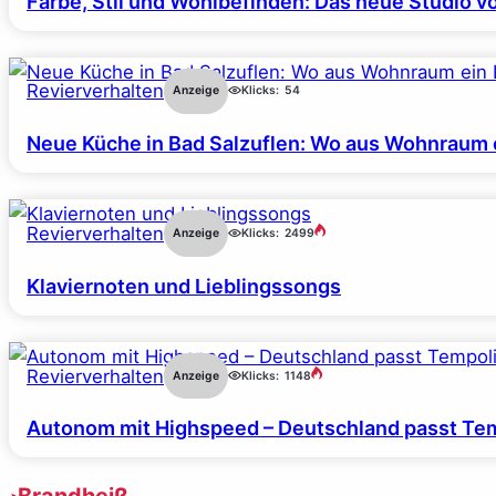
Farbe, Stil und Wohlbefinden: Das neue Studio v
Revierverhalten
Anzeige
Klicks:
54
Neue Küche in Bad Salzuflen: Wo aus Wohnraum 
Revierverhalten
Anzeige
Klicks:
2499
Klaviernoten und Lieblingssongs
Revierverhalten
Anzeige
Klicks:
1148
Autonom mit Highspeed – Deutschland passt Tem