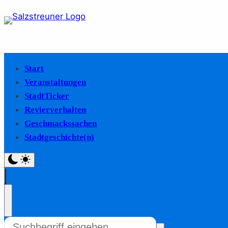
Start
Veranstaltungen
StadtTicker
Revierverhalten
Geschmackssachen
Stadtgeschichte(n)