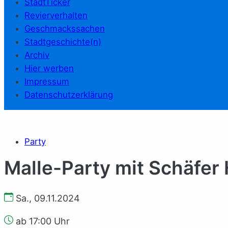
StadtTicker
Revierverhalten
Geschmackssachen
Stadtgeschichte(n)
Archiv
Hier werben
Impressum
Datenschutzerklärung
Party
Malle-Party mit Schäfer 
Sa., 09.11.2024
ab 17:00 Uhr