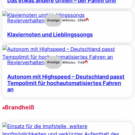
Das etwas andere Grillen – der Panini Grill
Revierverhalten
Anzeige
Klicks:
2499
Klaviernoten und Lieblingssongs
Revierverhalten
Anzeige
Klicks:
1148
Autonom mit Highspeed – Deutschland passt
Tempolimit für hochautomatisiertes Fahren
an
Brandheiß