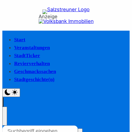
Anzeige
Start
Veranstaltungen
StadtTicker
Revierverhalten
Geschmackssachen
Stadtgeschichte(n)