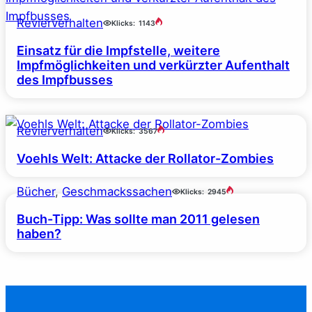
Revierverhalten
Klicks:
1143
Einsatz für die Impfstelle, weitere
Impfmöglichkeiten und verkürzter Aufenthalt
des Impfbusses
Revierverhalten
Klicks:
3567
Voehls Welt: Attacke der Rollator-Zombies
Bücher
, 
Geschmackssachen
Klicks:
2945
Buch-Tipp: Was sollte man 2011 gelesen
haben?