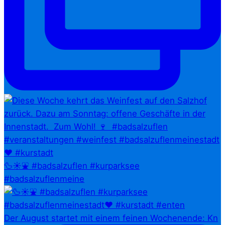
🦆☀️⛲ #badsalzuflen #kurparksee
#badsalzuflenmeine
Der August startet mit einem feinen Wochenende: Kn