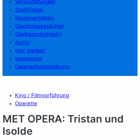
Veranstaltungen
StadtTicker
Revierverhalten
Geschmackssachen
Stadtgeschichte(n)
Archiv
Hier werben
Impressum
Datenschutzerklärung
Kino / Filmvorführung
Operette
MET OPERA: Tristan und
Isolde