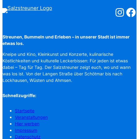
Salzstreuner
Salzst
Streunen, Bummeln und Erleben – in unserer Stadt ist immer
etwas los.
Kneipe und Kino, Kleinkunst und Konzerte, kulinarische
Köstlichkeiten und kulturelle Leckerbissen: Für jeden ist etwas
dabei – Tag für Tag. Der Salzstreuner zeigt euch, wo und wann
was los ist. Von der Langen Straße über Schötmar bis nach
Lockhausen, Wüsten und Ahmsen.
Schnellzugriffe:
Startseite
Veranstaltungen
Hier werben
Impressum
Datenschutz