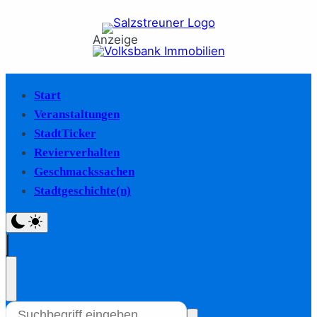
Anzeige
Start
Veranstaltungen
StadtTicker
Revierverhalten
Geschmackssachen
Stadtgeschichte(n)