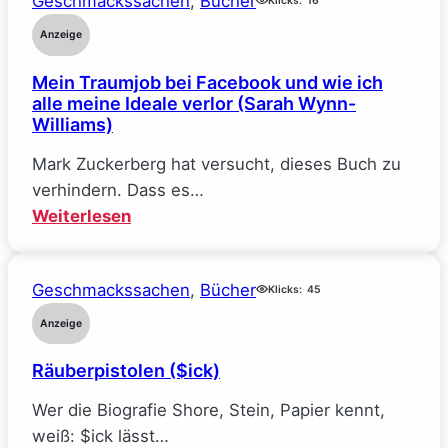
Geschmackssachen
, 
Bücher
–
Klicks:
16
Reine
Anzeige
Verhandlungssache
Mein Traumjob bei Facebook und wie ich
(Elle
alle meine Ideale verlor (Sarah Wynn-
Kennedy)
Williams)
Mark Zuckerberg hat versucht, dieses Buch zu
verhindern. Dass es…
:
Weiterlesen
Mein
Traumjob
Geschmackssachen
, 
Bücher
bei
Klicks:
45
Facebook
Anzeige
und
Räuberpistolen ($ick)
wie
ich
Wer die Biografie Shore, Stein, Papier kennt,
alle
weiß: $ick lässt…