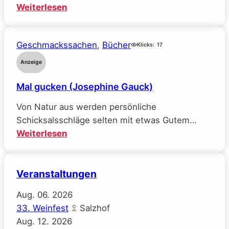
meine
:
Weiterlesen
Ideale
Räuberpistolen
verlor
($ick)
(Sarah
Geschmackssachen
, 
Bücher
Klicks:
17
Wynn-
Anzeige
Williams)
Mal gucken (Josephine Gauck)
Von Natur aus werden persönliche
Schicksalsschläge selten mit etwas Gutem…
:
Weiterlesen
Mal
gucken
Veranstaltungen
(Josephine
Gauck)
Aug.
06.
2026
33. Weinfest
Salzhof
Aug.
12.
2026