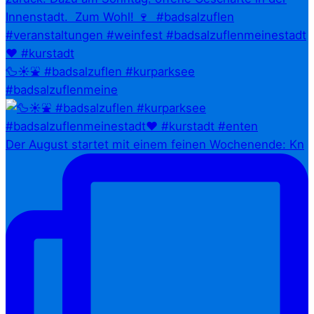
🦆☀️⛲ #badsalzuflen #kurparksee
#badsalzuflenmeine
Der August startet mit einem feinen Wochenende: Kn