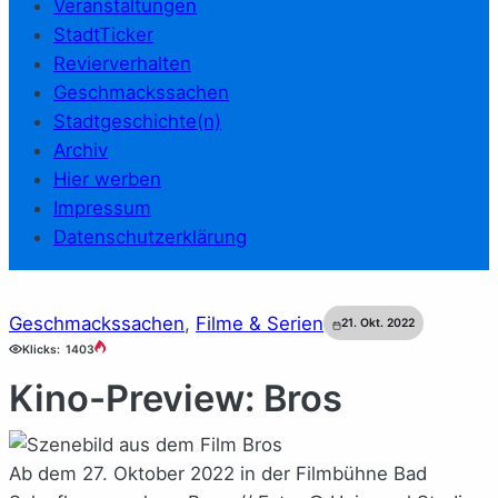
Veranstaltungen
StadtTicker
Revierverhalten
Geschmackssachen
Stadtgeschichte(n)
Archiv
Hier werben
Impressum
Datenschutzerklärung
Geschmackssachen
, 
Filme & Serien
21. Okt. 2022
Klicks:
1403
Kino-Preview: Bros
Ab dem 27. Oktober 2022 in der Filmbühne Bad