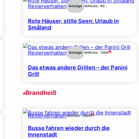
Revierverhalten
Anzeige
Klicks:
60
Rote Häuser, stille Seen: Urlaub in
Småland
Revierverhalten
Anzeige
Klicks:
1386
Das etwas andere Grillen – der Panini
Grill
Brandheiß
Revierverhalten
Klicks:
3660
Busse fahren wieder durch die
Innenstadt