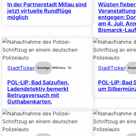
In der Partnerstadt Millau sind
Wüsten fiebe
jetzt virtuelle Rundflüge
Veranstaltun
möglich
entgegen: Dor
am 4. Juli, A
Bismarck-Lauf
StadtTicker
StadtTicker
Anzeige
Klicks:
10
Anze
POL-LIP: Bad Salzuflen.
POL-LIP: Bad S
Ladendetektiv bemerkt
um Silbermünz
Betrugsversuch mit
Guthabenkarten.