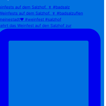
infests auf dem Salzhof. 🍷 #badsalz
ehrt das Weinfest auf den Salzhof zur