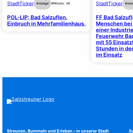
StadtTicker
StadtTicker
Anzeige
Klicks:
26
Anze
POL-LIP: Bad Salzuflen.
FF Bad Salzufl
Einbruch in Mehrfamilienhaus.
Menschen bei
einer Industrie
Feuerwehr Bad
mit 55 Einsat
Stunden in de
im Einsatz
Streunen, Bummeln und Erleben – in unserer Stadt
Sc