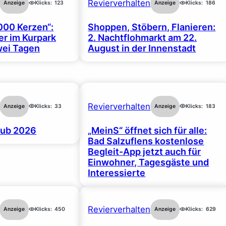
Revierverhalten
Anzeige
Klicks:
123
Anzeige
Klicks:
186
000 Kerzen“:
Shoppen, Stöbern, Flanieren:
r im Kurpark
2. Nachtflohmarkt am 22.
wei Tagen
August in der Innenstadt
Revierverhalten
Anzeige
Klicks:
33
Anzeige
Klicks:
183
ub 2026
„MeinS“ öffnet sich für alle:
Bad Salzuflens kostenlose
Begleit-App jetzt auch für
Einwohner, Tagesgäste und
Interessierte
Revierverhalten
Anzeige
Klicks:
450
Anzeige
Klicks:
629