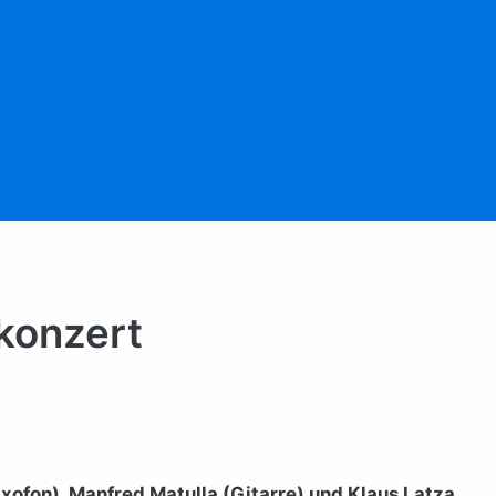
konzert
fon), Manfred Matulla (Gitarre) und Klaus Latza