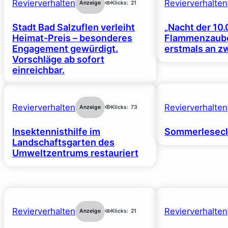
Revierverhalten
Revierverhalten
Anzeige
Klicks:
21
Stadt Bad Salzuflen verleiht
„Nacht der 10.
Heimat-Preis – besonderes
Flammenzaube
Engagement gewürdigt.
erstmals an z
Vorschläge ab sofort
einreichbar.
Revierverhalten
Revierverhalten
Anzeige
Klicks:
73
Insektennisthilfe im
Sommerlesecl
Landschaftsgarten des
Umweltzentrums restauriert
Revierverhalten
Revierverhalten
Anzeige
Klicks:
21