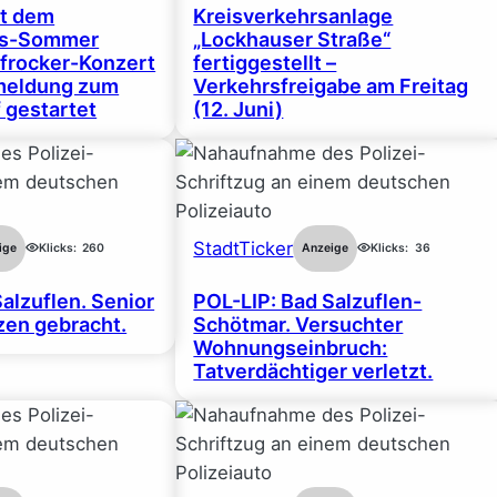
rt dem
Kreisverkehrsanlage
gs-Sommer
„Lockhauser Straße“
frocker-Konzert
fertiggestellt –
nmeldung zum
Verkehrsfreigabe am Freitag
 gestartet
(12. Juni)
StadtTicker
ige
Klicks:
260
Anzeige
Klicks:
36
alzuflen. Senior
POL-LIP: Bad Salzuflen-
en gebracht.
Schötmar. Versuchter
Wohnungseinbruch:
Tatverdächtiger verletzt.