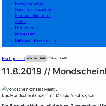
Revierverhalten
Geschmackssachen
Stadtgeschichte(n)
Archiv
Hier werben
Impressum
Datenschutzerklärung
Nachgesalzt
20. Aug. 2019
Klicks:
2101
11.8.2019 // Mondschein
Das Mondscheinkonzert mit Malagu // Foto: gabe
Das Ensemble Malagu mit Andreas Gummersbach (Saxo