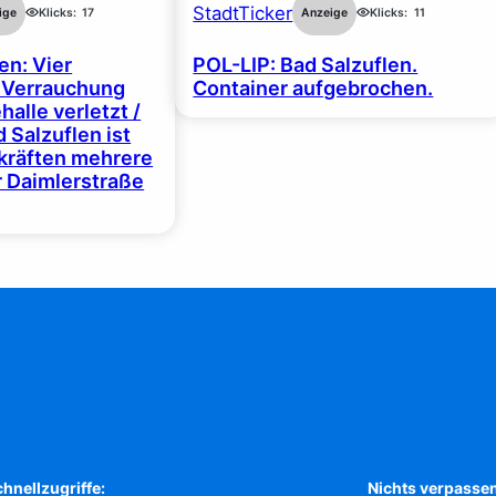
StadtTicker
ige
Klicks:
17
Anzeige
Klicks:
11
en: Vier
POL-LIP: Bad Salzuflen.
 Verrauchung
Container aufgebrochen.
halle verletzt /
 Salzuflen ist
zkräften mehrere
r Daimlerstraße
hnellzugriffe:
Nichts verpassen