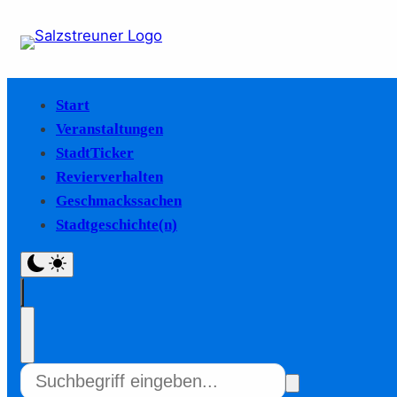
Start
Veranstaltungen
StadtTicker
Revierverhalten
Geschmackssachen
Stadtgeschichte(n)