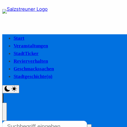
Start
Veranstaltungen
StadtTicker
Revierverhalten
Geschmackssachen
Stadtgeschichte(n)