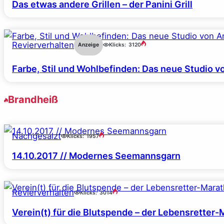
Das etwas andere Grillen – der Panini Grill
Revierverhalten
Anzeige
Klicks:
3120
Farbe, Stil und Wohlbefinden: Das neue Studio v
Brandheiß
Nachgesalzt
Klicks:
1957
14.10.2017 // Modernes Seemannsgarn
Revierverhalten
Klicks:
3014
Verein(t) für die Blutspende – der Lebensretter