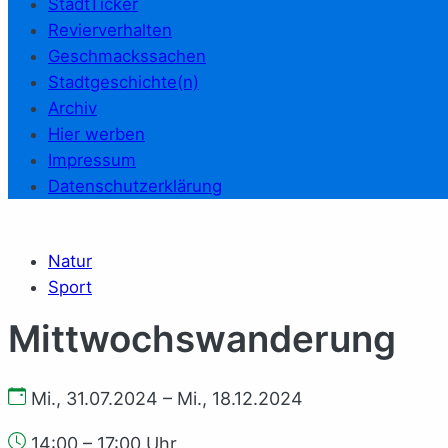
StadtTicker
Revierverhalten
Geschmackssachen
Stadtgeschichte(n)
Archiv
Hier werben
Impressum
Datenschutzerklärung
Natur
Sport
Mittwochswanderung
Mi., 31.07.2024 – Mi., 18.12.2024
14:00 – 17:00 Uhr