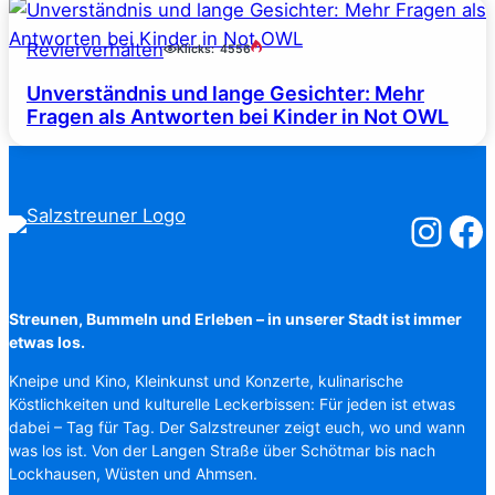
Revierverhalten
Klicks:
4556
Unverständnis und lange Gesichter: Mehr
Fragen als Antworten bei Kinder in Not OWL
Salzstreuner
Salzst
Streunen, Bummeln und Erleben – in unserer Stadt ist immer
etwas los.
Kneipe und Kino, Kleinkunst und Konzerte, kulinarische
Köstlichkeiten und kulturelle Leckerbissen: Für jeden ist etwas
dabei – Tag für Tag. Der Salzstreuner zeigt euch, wo und wann
was los ist. Von der Langen Straße über Schötmar bis nach
Lockhausen, Wüsten und Ahmsen.