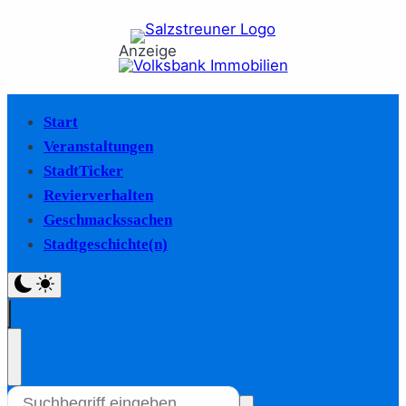
Anzeige
Start
Veranstaltungen
StadtTicker
Revierverhalten
Geschmackssachen
Stadtgeschichte(n)