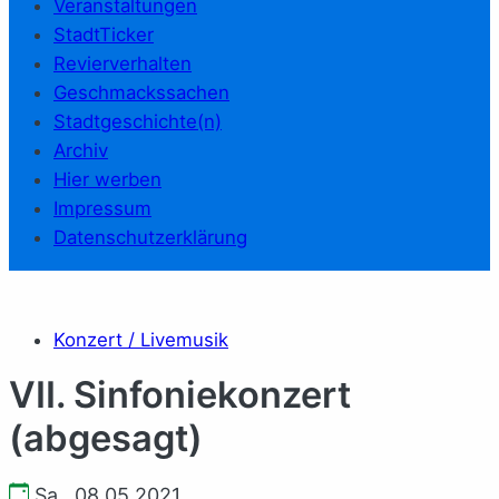
Veranstaltungen
StadtTicker
Revierverhalten
Geschmackssachen
Stadtgeschichte(n)
Archiv
Hier werben
Impressum
Datenschutzerklärung
Konzert / Livemusik
VII. Sinfoniekonzert
(abgesagt)
Sa., 08.05.2021