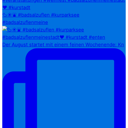
🦆☀️⛲ #badsalzuflen #kurparksee
#badsalzuflenmeine
Der August startet mit einem feinen Wochenende: Kn