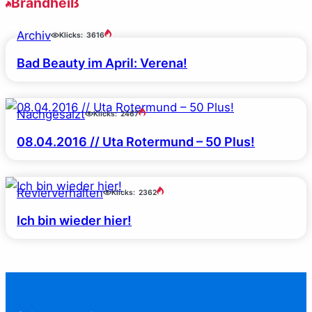
Brandheiß
Archiv
Klicks:
3616
Bad Beauty im April: Verena!
Nachgesalzt
Klicks:
2467
08.04.2016 // Uta Rotermund – 50 Plus!
Revierverhalten
Klicks:
2362
Ich bin wieder hier!