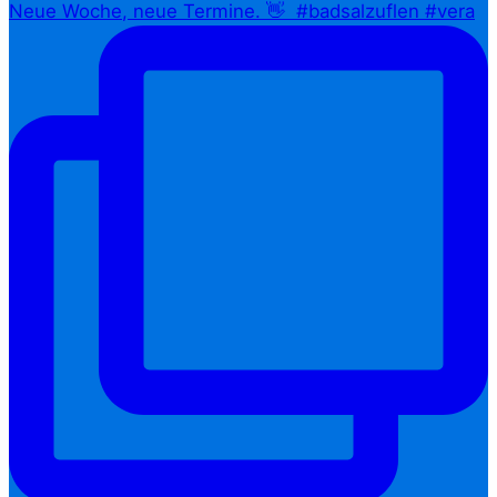
Neue Woche, neue Termine. 👋⁠ ⁠ #badsalzuflen #vera