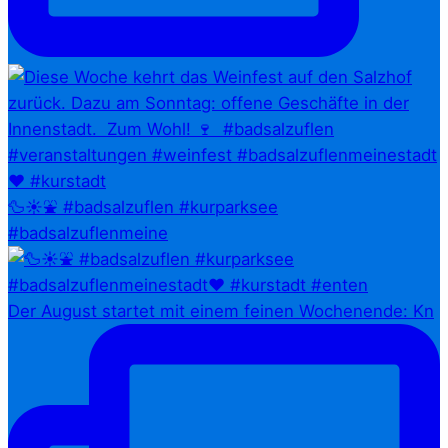
🦆☀️⛲ #badsalzuflen #kurparksee
#badsalzuflenmeine
Der August startet mit einem feinen Wochenende: Kn