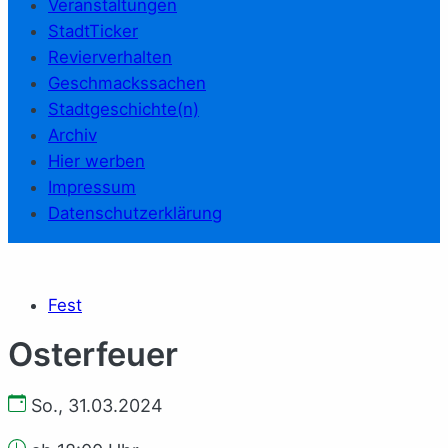
Veranstaltungen
StadtTicker
Revierverhalten
Geschmackssachen
Stadtgeschichte(n)
Archiv
Hier werben
Impressum
Datenschutzerklärung
Fest
Osterfeuer
So., 31.03.2024