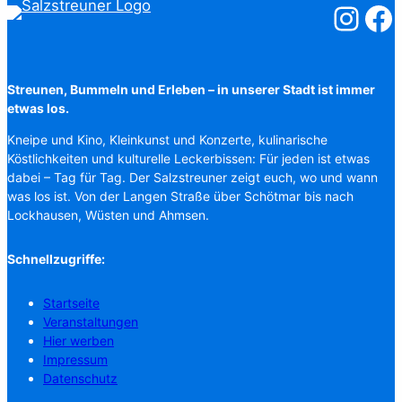
Salzstreuner
Salzst
Streunen, Bummeln und Erleben – in unserer Stadt ist immer
etwas los.
Kneipe und Kino, Kleinkunst und Konzerte, kulinarische
Köstlichkeiten und kulturelle Leckerbissen: Für jeden ist etwas
dabei – Tag für Tag. Der Salzstreuner zeigt euch, wo und wann
was los ist. Von der Langen Straße über Schötmar bis nach
Lockhausen, Wüsten und Ahmsen.
Schnellzugriffe:
Startseite
Veranstaltungen
Hier werben
Impressum
Datenschutz