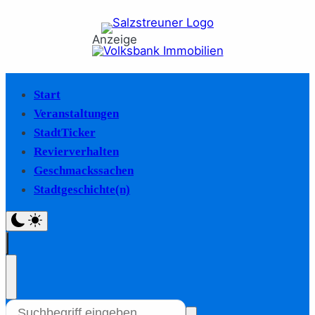
Anzeige
Start
Veranstaltungen
StadtTicker
Revierverhalten
Geschmackssachen
Stadtgeschichte(n)