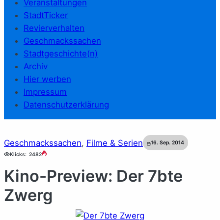
Veranstaltungen
StadtTicker
Revierverhalten
Geschmackssachen
Stadtgeschichte(n)
Archiv
Hier werben
Impressum
Datenschutzerklärung
Geschmackssachen
, 
Filme & Serien
16. Sep. 2014
Klicks:
2482
Kino-Preview: Der 7bte
Zwerg