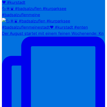
🦆☀️⛲ #badsalzuflen #kurparksee
#badsalzuflenmeine
Der August startet mit einem feinen Wochenende: Kn