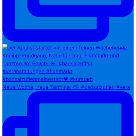
Neue Woche, neue Termine. 👋⁠ ⁠ #badsalzuflen #vera