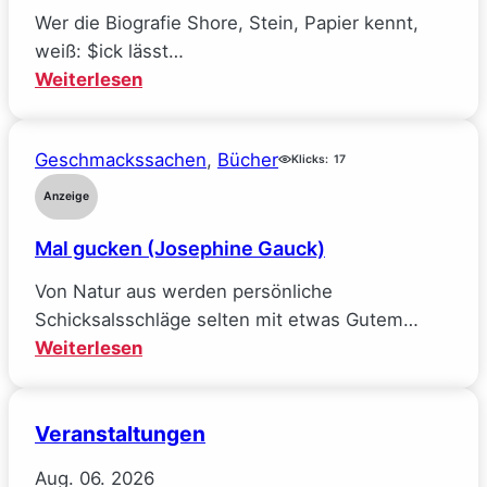
ich
Wer die Biografie Shore, Stein, Papier kennt,
alle
weiß: $ick lässt…
meine
:
Weiterlesen
Ideale
Räuberpistolen
verlor
($ick)
(Sarah
Geschmackssachen
, 
Bücher
Klicks:
17
Wynn-
Anzeige
Williams)
Mal gucken (Josephine Gauck)
Von Natur aus werden persönliche
Schicksalsschläge selten mit etwas Gutem…
:
Weiterlesen
Mal
gucken
Veranstaltungen
(Josephine
Gauck)
Aug.
06.
2026