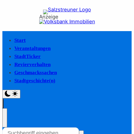
Anzeige
Start
Veranstaltungen
StadtTicker
Revierverhalten
Geschmackssachen
Stadtgeschichte(n)