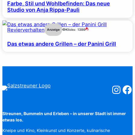
Farbe, Stil und Wohlbefinden: Das neue
Studio von Anja Rippa-Pauli
Revierverhalten
Anzeige
Klicks:
1386
Das etwas andere Grillen – der Panini Grill
Salzstreuner
Salzst
Streunen, Bummeln und Erleben – in unserer Stadt ist immer
etwas los.
Kneipe und Kino, Kleinkunst und Konzerte, kulinarische