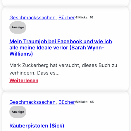
The
Deal
Geschmackssachen
, 
Bücher
–
Klicks:
16
Reine
Anzeige
Verhandlungssache
Mein Traumjob bei Facebook und wie ich
(Elle
alle meine Ideale verlor (Sarah Wynn-
Kennedy)
Williams)
Mark Zuckerberg hat versucht, dieses Buch zu
verhindern. Dass es…
:
Weiterlesen
Mein
Traumjob
Geschmackssachen
, 
Bücher
bei
Klicks:
45
Facebook
Anzeige
und
Räuberpistolen ($ick)
wie