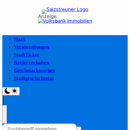
Anzeige
Start
Veranstaltungen
StadtTicker
Revierverhalten
Geschmackssachen
Stadtgeschichte(n)