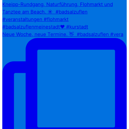
Neue Woche, neue Termine. 👋⁠ ⁠ #badsalzuflen #vera