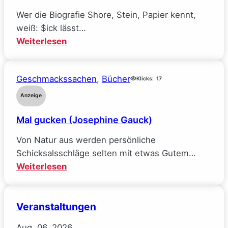
ich
Wer die Biografie Shore, Stein, Papier kennt,
alle
weiß: $ick lässt…
meine
:
Weiterlesen
Ideale
Räuberpistolen
verlor
($ick)
(Sarah
Geschmackssachen
, 
Bücher
Klicks:
17
Wynn-
Anzeige
Williams)
Mal gucken (Josephine Gauck)
Von Natur aus werden persönliche
Schicksalsschläge selten mit etwas Gutem…
:
Weiterlesen
Mal
gucken
Veranstaltungen
(Josephine
Gauck)
Aug.
06.
2026