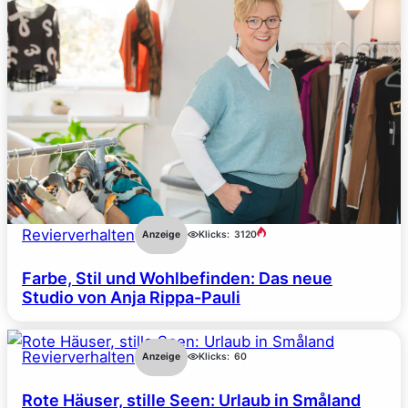
Revierverhalten
Anzeige
Klicks:
3120
Farbe, Stil und Wohlbefinden: Das neue
Studio von Anja Rippa-Pauli
Revierverhalten
Anzeige
Klicks:
60
Rote Häuser, stille Seen: Urlaub in Småland