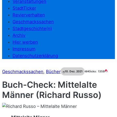
Veranstaltungen
StadtTicker
Revierverhalten
Geschmackssachen
Stadtgeschichte(n)
Archiv
Hier werben
Impressum
Datenschutzerklärung
Geschmackssachen
, 
Bücher
10. Dez. 2021
Klicks:
1358
Buch-Check: Mittelalte
Männer (Richard Russo)