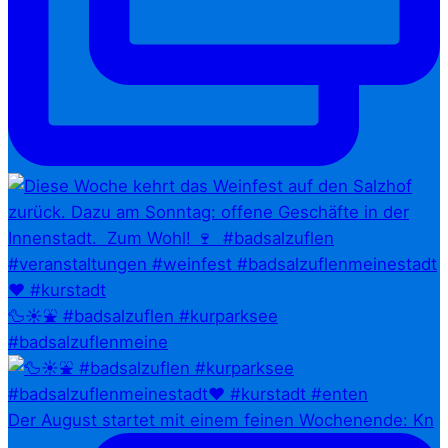
🦆☀️⛲ #badsalzuflen #kurparksee
#badsalzuflenmeine
Der August startet mit einem feinen Wochenende: Kn