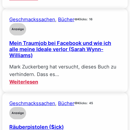
The
Deal
Geschmackssachen
, 
Bücher
–
Klicks:
16
Reine
Anzeige
Verhandlungssache
Mein Traumjob bei Facebook und wie ich
(Elle
alle meine Ideale verlor (Sarah Wynn-
Kennedy)
Williams)
Mark Zuckerberg hat versucht, dieses Buch zu
verhindern. Dass es…
:
Weiterlesen
Mein
Traumjob
Geschmackssachen
, 
Bücher
bei
Klicks:
45
Facebook
Anzeige
und
Räuberpistolen ($ick)
wie