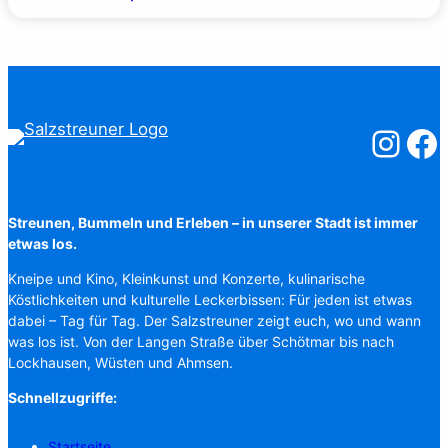
Salzstreuner
Salzst
Streunen, Bummeln und Erleben – in unserer Stadt ist immer
etwas los.
Kneipe und Kino, Kleinkunst und Konzerte, kulinarische
Köstlichkeiten und kulturelle Leckerbissen: Für jeden ist etwas
dabei – Tag für Tag. Der Salzstreuner zeigt euch, wo und wann
was los ist. Von der Langen Straße über Schötmar bis nach
Lockhausen, Wüsten und Ahmsen.
Schnellzugriffe:
Startseite