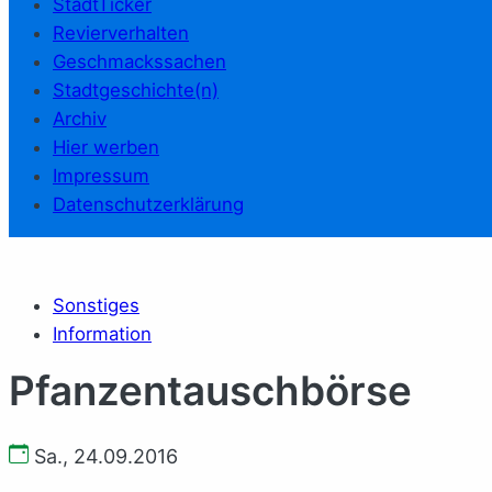
StadtTicker
Revierverhalten
Geschmackssachen
Stadtgeschichte(n)
Archiv
Hier werben
Impressum
Datenschutzerklärung
Sonstiges
Information
Pfanzentauschbörse
Sa., 24.09.2016