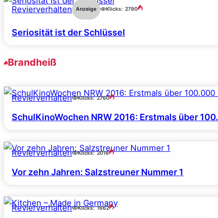
Revierverhalten
Anzeige
Klicks:
2790
Seriosität ist der Schlüssel
Brandheiß
Revierverhalten
Klicks:
2760
SchulKinoWochen NRW 2016: Erstmals über 10
Revierverhalten
Klicks:
2016
Vor zehn Jahren: Salzstreuner Nummer 1
Revierverhalten
Klicks:
1662