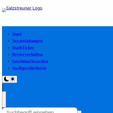
Start
Veranstaltungen
StadtTicker
Revierverhalten
Geschmackssachen
Stadtgeschichte(n)