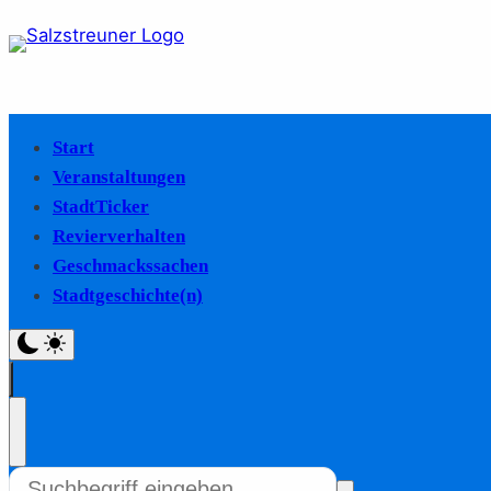
Start
Veranstaltungen
StadtTicker
Revierverhalten
Geschmackssachen
Stadtgeschichte(n)