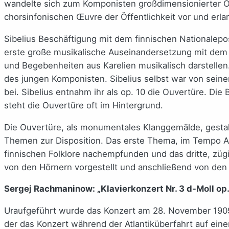
wandelte sich zum Komponisten großdimensionierter Orc
chorsinfonischen Œuvre der Öffentlichkeit vor und erlan
Sibelius Beschäftigung mit dem finnischen Nationalepos
erste große musikalische Auseinandersetzung mit dem E
und Begebenheiten aus Karelien musikalisch darstelle
des jungen Komponisten. Sibelius selbst war von seinem
bei. Sibelius entnahm ihr als op. 10 die Ouvertüre. Die 
steht die Ouvertüre oft im Hintergrund.
Die Ouvertüre, als monumentales Klanggemälde, gestalte
Themen zur Disposition. Das erste Thema, im Tempo Alleg
finnischen Folklore nachempfunden und das dritte, zü
von den Hörnern vorgestellt und anschließend von den 
Sergej Rachmaninow: „Klavierkonzert Nr. 3 d-Moll op.
Uraufgeführt wurde das Konzert am 28. November 1909
der das Konzert während der Atlantiküberfahrt auf ein