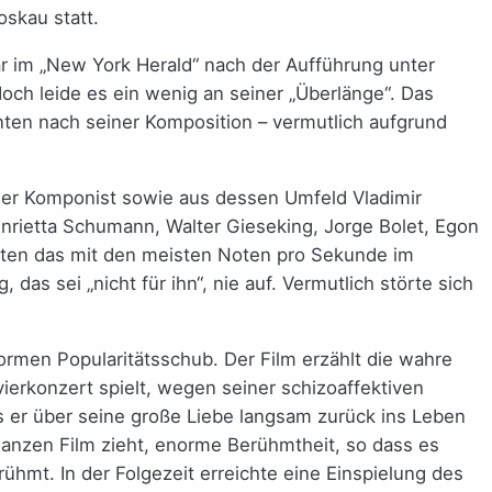
oskau statt.
ar im „New York Herald“ nach der Aufführung unter
och leide es ein wenig an seiner „Überlänge“. Das
nten nach seiner Komposition – vermutlich aufgrund
r der Komponist sowie aus dessen Umfeld Vladimir
enrietta Schumann, Walter Gieseking, Jorge Bolet, Egon
erten das mit den meisten Noten pro Sekunde im
s sei „nicht für ihn“, nie auf. Vermutlich störte sich
normen Popularitätsschub. Der Film erzählt die wahre
ierkonzert spielt, wegen seiner schizoaffektiven
is er über seine große Liebe langsam zurück ins Leben
ganzen Film zieht, enorme Berühmtheit, so dass es
hmt. In der Folgezeit erreichte eine Einspielung des