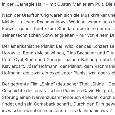
in der „Carnegie Hall“ – mit Gustav Mahler am Pult. Die
Nach der Uraufführung waren sich die Musikkritiker un
Mahler zu lesen, Rachmaninows Werk sei zwar eines der 
Konzert gehört heute zum Standardrepertoire der meist
seiner technischen Schwierigkeiten – nur von einem Du
Der amerikanische Pianist Earl Wild, der das Konzert se
Horowitz, Benno Moiseiwitsch, Gina Bachauer und Gita 
Petri, Cyril Smith und George Thalben-Ball aufgeführt
Klavierpart. Józef Hofmann, der Pianist, dem Rachmanino
Hofmann, der zwar ein exzellenter Pianist war, aber kle
Der gedrehte Film „Shine“ (deutscher Titel: „Shine – D
Geschichte des australischen Pianisten David Helfgott,
Störung einen Nervenzusammenbruch erleidet, durch die 
findet und sein Comeback schafft. Durch den Film gewa
inzwischen wohl noch bekannter als Rachmaninows 2. Ko