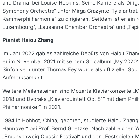
and Drama“ bei Louise Hopkins. Seine Karriere als Diri
Symphony Orchestra“ unter Mirga Grazynte-Tyla antrat
Kammerphilharmonie“ zu dirigieren. Seitdem ist er ein 
Luxembourg“, „Lausanne Chamber Orchestra“ und „Tapiol
Pianist Haiou Zhang
Im Jahr 2022 gab es zahlreiche Debüts von Haiou Zhan
er im November 2021 mit seinem Soloalbum „My 2020“ fü
Sinfonikern unter Thomas Fey wurde als offizieller So
Aufmerksamkeit.
Weitere Meilensteinen sind Mozarts Klavierkonzerte „
2018 und Dvoraks „Klavierquintett Op. 81“ mit dem Phi
Philharmoniker“ in 2021.
1984 in Hohhot, China, geboren, studierte Haiou Zhan
Hannover“ bei Prof. Bernd Goetzke. Nach zahlreichen W
„Braunschweig Classix Festival“ und den „Festspielen 