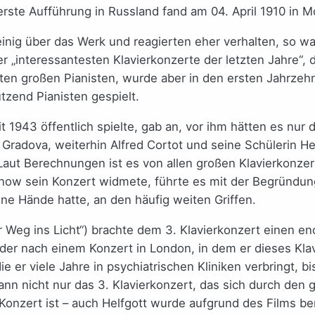
 erste Aufführung in Russland fand am 04. April 1910 in M
einig über das Werk und reagierten eher verhalten, so w
„interessantesten Klavierkonzerte der letzten Jahre“, d
en großen Pianisten, wurde aber in den ersten Jahrzeh
tzend Pianisten gespielt.
it 1943 öffentlich spielte, gab an, vor ihm hätten es nu
Gradova, weiterhin Alfred Cortot und seine Schülerin H
. Laut Berechnungen ist es von allen großen Klavierkonz
w sein Konzert widmete, führte es mit der Begründung, da
ine Hände hatte, an den häufig weiten Griffen.
er Weg ins Licht“) brachte dem 3. Klavierkonzert einen e
 der nach einem Konzert in London, in dem er dieses Klav
er viele Jahre in psychiatrischen Kliniken verbringt, b
nn nicht nur das 3. Klavierkonzert, das sich durch den 
nzert ist – auch Helfgott wurde aufgrund des Films berü