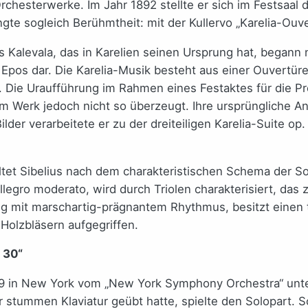
hesterwerke. Im Jahr 1892 stellte er sich im Festsaal d
gte sogleich Berühmtheit: mit der Kullervo „Karelia-Ouve
 Kalevala, das in Karelien seinen Ursprung hat, begann n
pos dar. Die Karelia-Musik besteht aus einer Ouvertüre 
n. Die Uraufführung im Rahmen eines Festaktes für die 
 Werk jedoch nicht so überzeugt. Ihre ursprüngliche Anla
Bilder verarbeitete er zu der dreiteiligen Karelia-Suite 
t Sibelius nach dem charakteristischen Schema der Sona
ro moderato, wird durch Triolen charakterisiert, das zwe
gig mit marschartig-prägnantem Rhythmus, besitzt einen
Holzbläsern aufgegriffen.
 30“
 in New York vom „New York Symphony Orchestra“ unter
er stummen Klaviatur geübt hatte, spielte den Solopart.