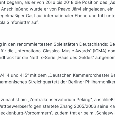
gent begann, als er von 2016 bis 2018 die Position des „
. Anschließend wurde er von Paavo Järvi eingeladen, e
regelmäßiger Gast auf internationaler Ebene und tritt u
a Sinfonietta“ auf.
g in den renommiertesten Spielstätten Deutschlands: Be
r die „International Classical Music Awards“ (ICMA) no
undtrack für die Netflix-Serie „Haus des Geldes“ aufgen
KV414 und 415“ mit dem „Deutschen Kammerorchester Berl
lharmonisches Streichquartett der Berliner Philharmonik
g zunächst am „Zentralkonservatorium Peking“, anschlie
ettbewerbserfolgen startete Zhang 2005/2006 seine Karr
Mecklenburg-Vorpommern“, zudem trat er beim „Schleswi