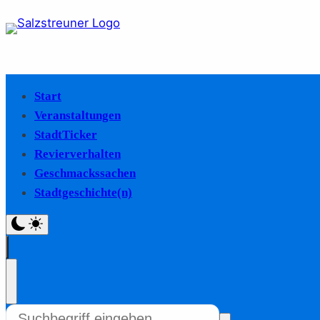
Start
Veranstaltungen
StadtTicker
Revierverhalten
Geschmackssachen
Stadtgeschichte(n)