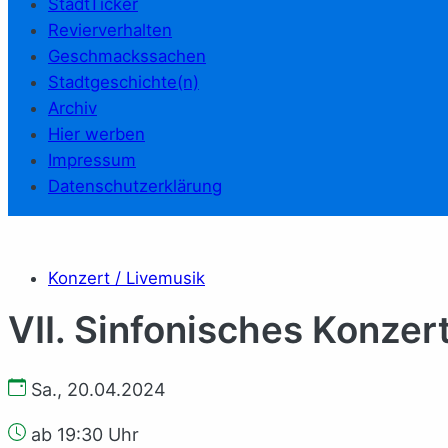
StadtTicker
Revierverhalten
Geschmackssachen
Stadtgeschichte(n)
Archiv
Hier werben
Impressum
Datenschutzerklärung
Konzert / Livemusik
VII. Sinfonisches Konzer
Sa., 20.04.2024
ab 19:30 Uhr