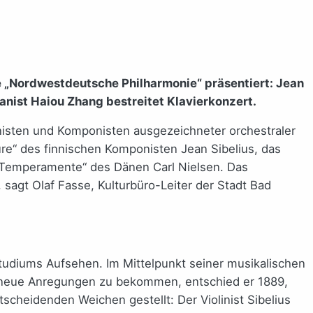
e „Nordwestdeutsche Philharmonie“ präsentiert: Jean
anist Haiou Zhang bestreitet Klavierkonzert.
nisten und Komponisten ausgezeichneter orchestraler
üre“ des finnischen Komponisten Jean Sibelius, das
er Temperamente“ des Dänen Carl Nielsen. Das
 sagt Olaf Fasse, Kulturbüro-Leiter der Stadt Bad
Studiums Aufsehen. Im Mittelpunkt seiner musikalischen
nd neue Anregungen zu bekommen, entschied er 1889,
scheidenden Weichen gestellt: Der Violinist Sibelius