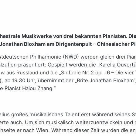
hestrale Musikwerke von drei bekannten Pianisten.
Di
 Jonathan Bloxham am Dirigentenpult – Chinesischer Pi
stdeutschen Philharmonie (NWD) werden gleich drei Pia
zuflen präsentiert: Gespielt werden die „Karelia Ouvert
ow aus Russland und die „Sinfonie Nr. 2 op. 16 – Die vi
, ab 19.30 Uhr, übernimmt der „Brite Jonathan Bloxham“,
he Pianist Haiou Zhang.“
elius großes musikalisches Talent erst während seines 
nierte auch. Um sich musikalisch weiterzuentwickeln u
chselte er nach Wien. Während dieser Zeit wurden die ent