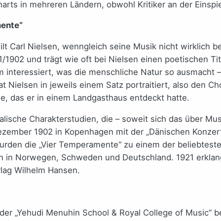
Charts in mehreren Ländern, obwohl Kritiker an der Einsp
mente“
lt Carl Nielsen, wenngleich seine Musik nicht wirklich be
1902 und trägt wie oft bei Nielsen einen poetischen Tite
 interessiert, was die menschliche Natur so ausmacht –
Nielsen in jeweils einem Satz portraitiert, also den Ch
e, das er in einem Landgasthaus entdeckt hatte.
alische Charakterstudien, die – soweit sich das über Mu
ezember 1902 in Kopenhagen mit der „Dänischen Konzer
 wurden die „Vier Temperamente“ zu einem der beliebte
en in Norwegen, Schweden und Deutschland. 1921 erklang
lag Wilhelm Hansen.
 der „Yehudi Menuhin School & Royal College of Music“ be