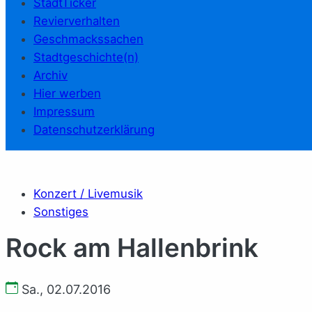
StadtTicker
Revierverhalten
Geschmackssachen
Stadtgeschichte(n)
Archiv
Hier werben
Impressum
Datenschutzerklärung
Konzert / Livemusik
Sonstiges
Rock am Hallenbrink
Sa., 02.07.2016