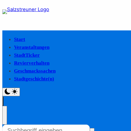
Start
Veranstaltungen
StadtTicker
Revierverhalten
Geschmackssachen
Stadtgeschichte(n)