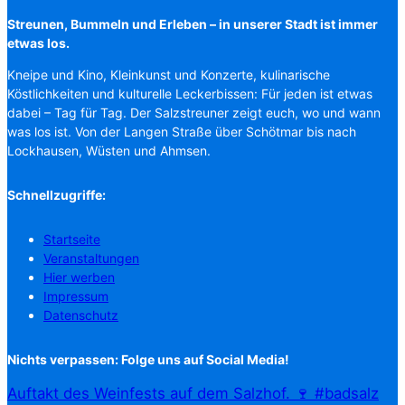
Streunen, Bummeln und Erleben – in unserer Stadt ist immer
etwas los.
Kneipe und Kino, Kleinkunst und Konzerte, kulinarische
Köstlichkeiten und kulturelle Leckerbissen: Für jeden ist etwas
dabei – Tag für Tag. Der Salzstreuner zeigt euch, wo und wann
was los ist. Von der Langen Straße über Schötmar bis nach
Lockhausen, Wüsten und Ahmsen.
Schnellzugriffe:
Startseite
Veranstaltungen
Hier werben
Impressum
Datenschutz
Nichts verpassen: Folge uns auf Social Media!
Auftakt des Weinfests auf dem Salzhof. 🍷 #badsalz