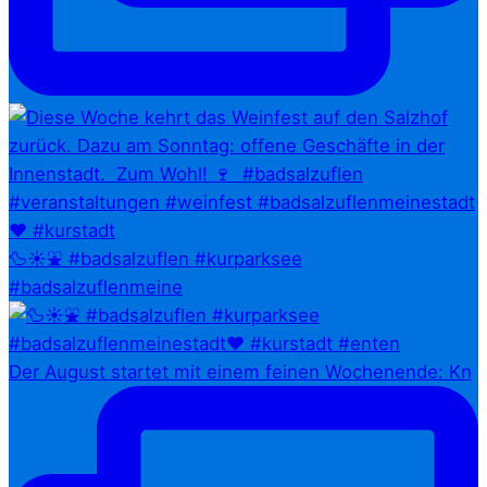
🦆☀️⛲ #badsalzuflen #kurparksee
#badsalzuflenmeine
Der August startet mit einem feinen Wochenende: Kn