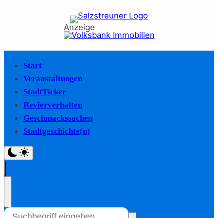
Anzeige
Start
Veranstaltungen
StadtTicker
Revierverhalten
Geschmackssachen
Stadtgeschichte(n)