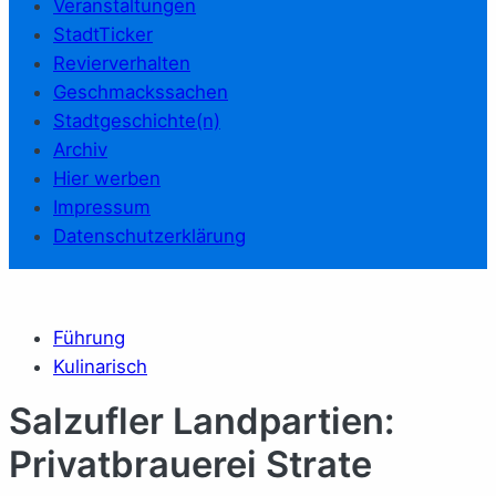
Veranstaltungen
StadtTicker
Revierverhalten
Geschmackssachen
Stadtgeschichte(n)
Archiv
Hier werben
Impressum
Datenschutzerklärung
Führung
Kulinarisch
Salzufler Landpartien:
Privatbrauerei Strate