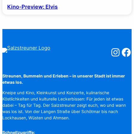
Kino-Preview: Elvis
Salzstreuner
Salzst
Streunen, Bummeln und Erleben – in unserer Stadt ist immer
etwas los.
Kneipe und Kino, Kleinkunst und Konzerte, kulinarische
Köstlichkeiten und kulturelle Leckerbissen: Für jeden ist etwas
dabei – Tag für Tag. Der Salzstreuner zeigt euch, wo und wann
was los ist. Von der Langen Straße über Schötmar bis nach
Lockhausen, Wüsten und Ahmsen.
Schnellzugriffe: