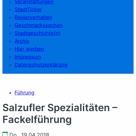
Veranstaltungen
StadtTicker
Revierverhalten
Geschmackssachen
Stadtgeschichte(n)
Archiv
Hier werben
Impressum
Datenschutzerklärung
Führung
Salzufler Spezialitäten –
Fackelführung
Do., 19.04.2018