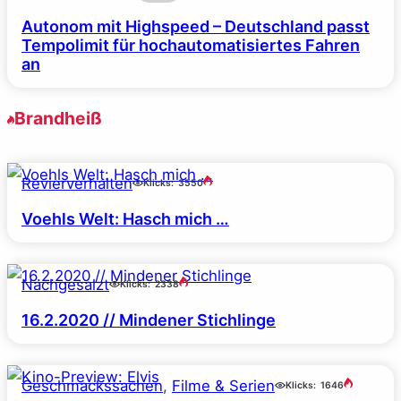
Autonom mit Highspeed – Deutschland passt
Tempolimit für hochautomatisiertes Fahren
an
Brandheiß
Revierverhalten
Klicks:
3550
Voehls Welt: Hasch mich …
Nachgesalzt
Klicks:
2338
16.2.2020 // Mindener Stichlinge
Geschmackssachen
, 
Filme & Serien
Klicks:
1646