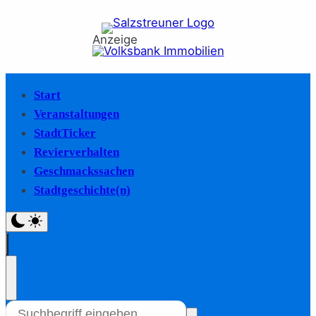
Anzeige
Start
Veranstaltungen
StadtTicker
Revierverhalten
Geschmackssachen
Stadtgeschichte(n)