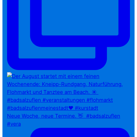
Neue Woche, neue Termine. 👋⁠ ⁠ #badsalzuflen
#vera