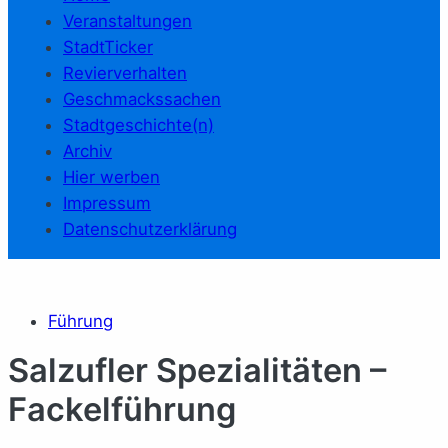
Veranstaltungen
StadtTicker
Revierverhalten
Geschmackssachen
Stadtgeschichte(n)
Archiv
Hier werben
Impressum
Datenschutzerklärung
Führung
Salzufler Spezialitäten –
Fackelführung