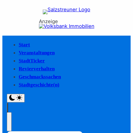
Anzeige
Start
Veranstaltungen
StadtTicker
Revierverhalten
Geschmackssachen
Stadtgeschichte(n)