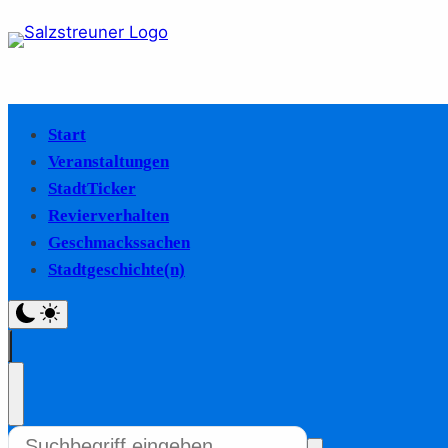
Start
Veranstaltungen
StadtTicker
Revierverhalten
Geschmackssachen
Stadtgeschichte(n)