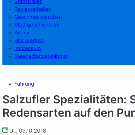
StadtTicker
Revierverhalten
Geschmackssachen
Stadtgeschichte(n)
Archiv
Hier werben
Impressum
Datenschutzerklärung
Führung
Salzufler Spezialitäten:
Redensarten auf den Pu
Di., 09.10.2018