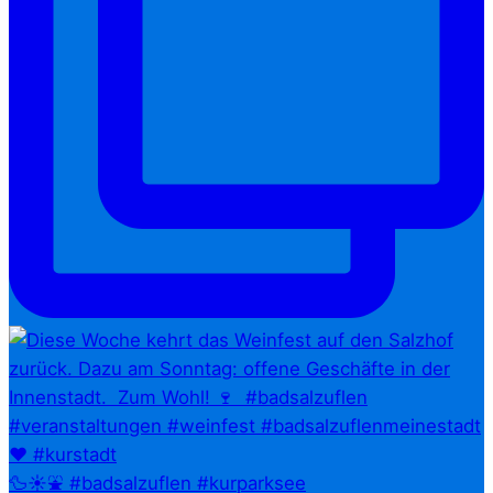
🦆☀️⛲ #badsalzuflen #kurparksee