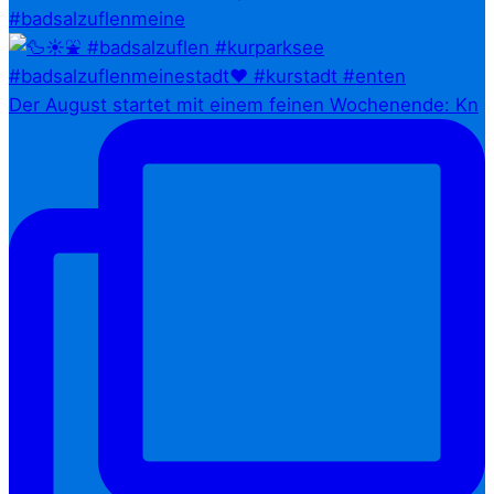
#badsalzuflenmeine
Der August startet mit einem feinen Wochenende: Kn