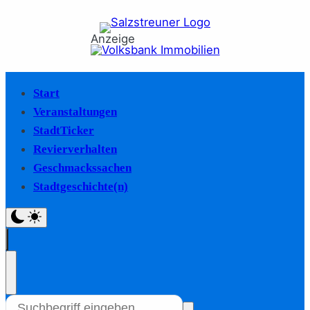
Anzeige
Start
Veranstaltungen
StadtTicker
Revierverhalten
Geschmackssachen
Stadtgeschichte(n)