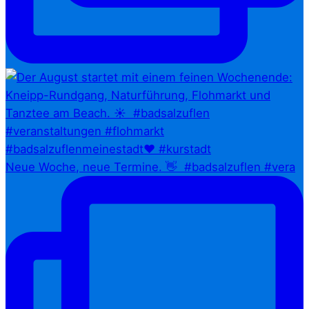
Neue Woche, neue Termine. 👋⁠ ⁠ #badsalzuflen #vera