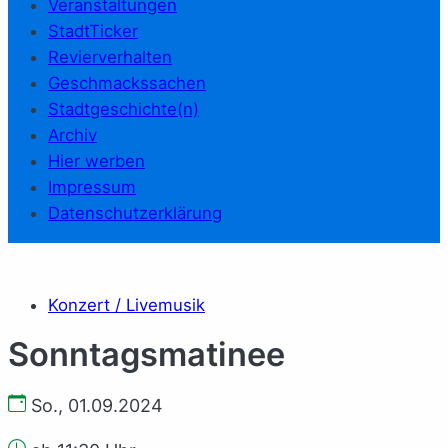
Veranstaltungen
StadtTicker
Revierverhalten
Geschmackssachen
Stadtgeschichte(n)
Archiv
Hier werben
Impressum
Datenschutzerklärung
Konzert / Livemusik
Sonntagsmatinee
So., 01.09.2024