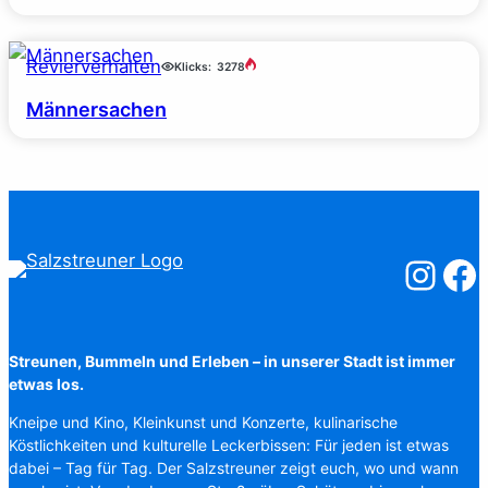
Revierverhalten
Klicks:
3278
Männersachen
Salzstreuner
Salzst
Streunen, Bummeln und Erleben – in unserer Stadt ist immer
etwas los.
Kneipe und Kino, Kleinkunst und Konzerte, kulinarische
Köstlichkeiten und kulturelle Leckerbissen: Für jeden ist etwas
dabei – Tag für Tag. Der Salzstreuner zeigt euch, wo und wann