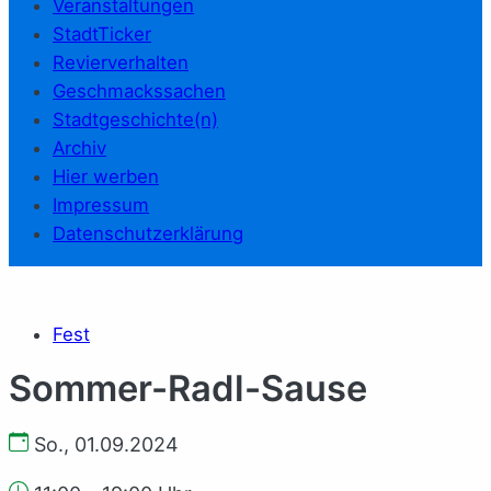
Veranstaltungen
StadtTicker
Revierverhalten
Geschmackssachen
Stadtgeschichte(n)
Archiv
Hier werben
Impressum
Datenschutzerklärung
Fest
Sommer-Radl-Sause
So., 01.09.2024