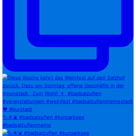
🦆☀️⛲ #badsalzuflen #kurparksee
#badsalzuflenmeine