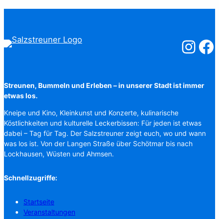
Salzstreuner
Salzst
Streunen, Bummeln und Erleben – in unserer Stadt ist immer
etwas los.
Kneipe und Kino, Kleinkunst und Konzerte, kulinarische
Köstlichkeiten und kulturelle Leckerbissen: Für jeden ist etwas
dabei – Tag für Tag. Der Salzstreuner zeigt euch, wo und wann
was los ist. Von der Langen Straße über Schötmar bis nach
Lockhausen, Wüsten und Ahmsen.
Schnellzugriffe:
Startseite
Veranstaltungen