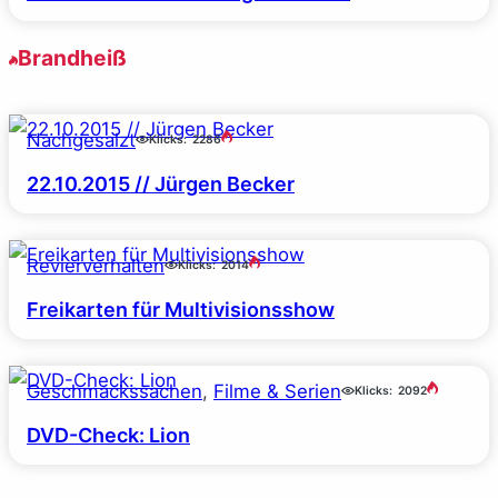
Brandheiß
Nachgesalzt
Klicks:
2286
22.10.2015 // Jürgen Becker
Revierverhalten
Klicks:
2014
Freikarten für Multivisionsshow
Geschmackssachen
, 
Filme & Serien
Klicks:
2092
DVD-Check: Lion