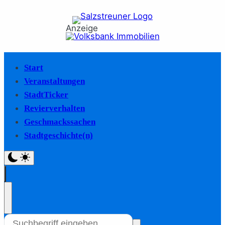
Anzeige
Start
Veranstaltungen
StadtTicker
Revierverhalten
Geschmackssachen
Stadtgeschichte(n)