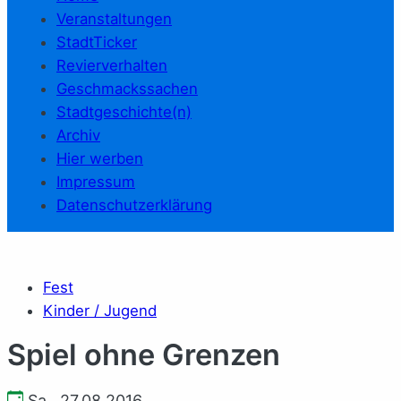
Veranstaltungen
StadtTicker
Revierverhalten
Geschmackssachen
Stadtgeschichte(n)
Archiv
Hier werben
Impressum
Datenschutzerklärung
Fest
Kinder / Jugend
Spiel ohne Grenzen
Sa., 27.08.2016