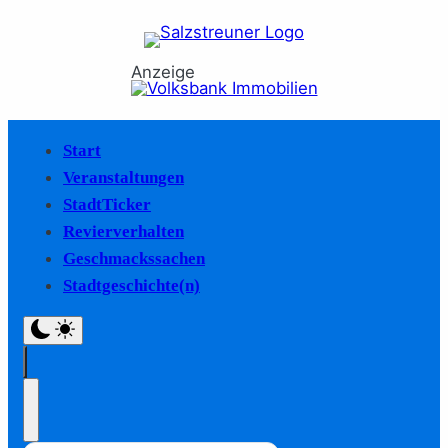
Anzeige
Start
Veranstaltungen
StadtTicker
Revierverhalten
Geschmackssachen
Stadtgeschichte(n)