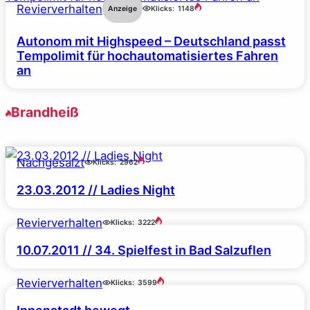
Revierverhalten
Anzeige
Klicks:
1148
Autonom mit Highspeed – Deutschland passt
Tempolimit für hochautomatisiertes Fahren
an
Brandheiß
Nachgesalzt
Klicks:
2962
23.03.2012 // Ladies Night
Revierverhalten
Klicks:
3222
10.07.2011 // 34. Spielfest in Bad Salzuflen
Revierverhalten
Klicks:
3599