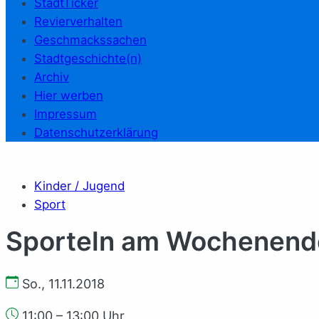
StadtTicker
Revierverhalten
Geschmackssachen
Stadtgeschichte(n)
Archiv
Hier werben
Impressum
Datenschutzerklärung
Kinder / Jugend
Sport
Sporteln am Wochenende
So., 11.11.2018
11:00 – 13:00 Uhr