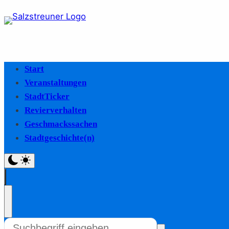
Start
Veranstaltungen
StadtTicker
Revierverhalten
Geschmackssachen
Stadtgeschichte(n)