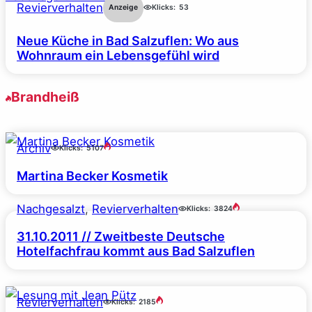
Revierverhalten
Anzeige
Klicks:
53
Neue Küche in Bad Salzuflen: Wo aus
Wohnraum ein Lebensgefühl wird
Brandheiß
Archiv
Klicks:
5107
Martina Becker Kosmetik
Nachgesalzt
, 
Revierverhalten
Klicks:
3824
31.10.2011 // Zweitbeste Deutsche
Hotelfachfrau kommt aus Bad Salzuflen
Revierverhalten
Klicks:
2185