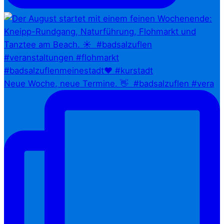
Neue Woche, neue Termine. 👋⁠ ⁠ #badsalzuflen #vera