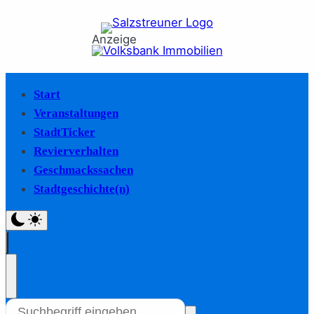
Anzeige
Start
Veranstaltungen
StadtTicker
Revierverhalten
Geschmackssachen
Stadtgeschichte(n)