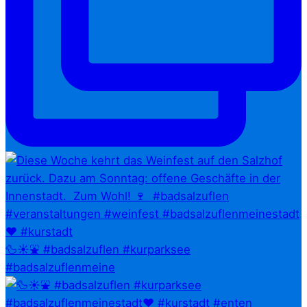
🦆☀️⛲ #badsalzuflen #kurparksee
#badsalzuflenmeine