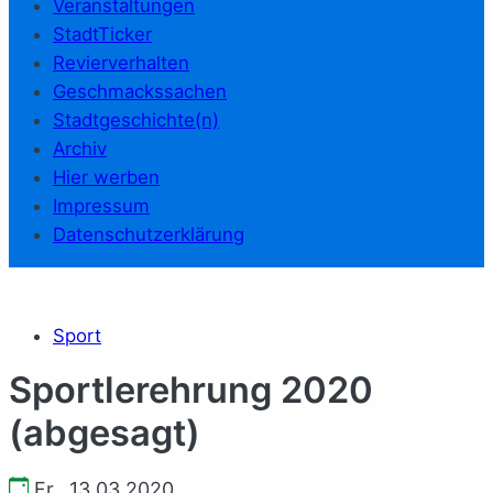
Veranstaltungen
StadtTicker
Revierverhalten
Geschmackssachen
Stadtgeschichte(n)
Archiv
Hier werben
Impressum
Datenschutzerklärung
Sport
Sportlerehrung 2020
(abgesagt)
Fr., 13.03.2020