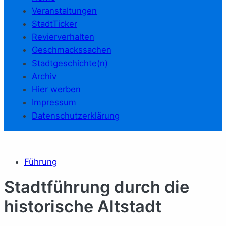
Veranstaltungen
StadtTicker
Revierverhalten
Geschmackssachen
Stadtgeschichte(n)
Archiv
Hier werben
Impressum
Datenschutzerklärung
Führung
Stadtführung durch die
historische Altstadt