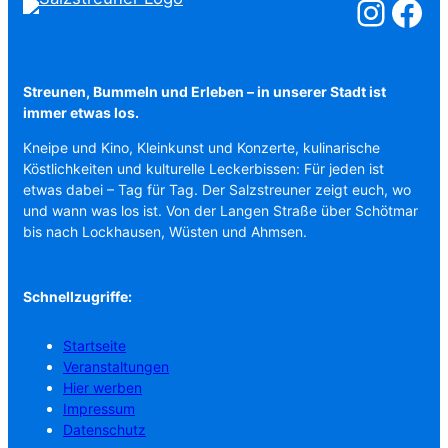
Salzstreuner a
Salzstreu
Streunen, Bummeln und Erleben – in unserer Stadt ist
immer etwas los.
Kneipe und Kino, Kleinkunst und Konzerte, kulinarische
Köstlichkeiten und kulturelle Leckerbissen: Für jeden ist
etwas dabei – Tag für Tag. Der Salzstreuner zeigt euch, wo
und wann was los ist. Von der Langen Straße über Schötmar
bis nach Lockhausen, Wüsten und Ahmsen.
Schnellzugriffe:
Startseite
Veranstaltungen
Hier werben
Impressum
Datenschutz