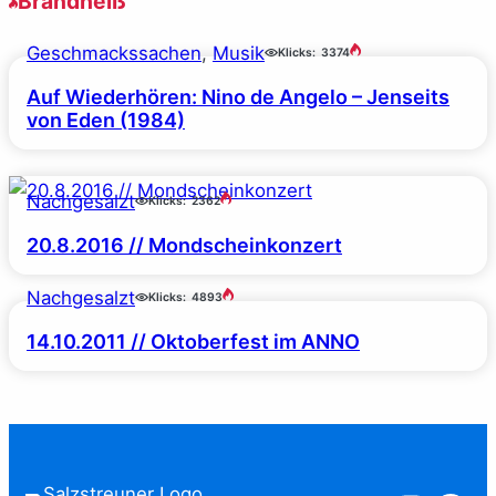
Brandheiß
Geschmackssachen
, 
Musik
Klicks:
3374
Auf Wiederhören: Nino de Angelo – Jenseits
von Eden (1984)
Nachgesalzt
Klicks:
2362
20.8.2016 // Mondscheinkonzert
Nachgesalzt
Klicks:
4893
14.10.2011 // Oktoberfest im ANNO