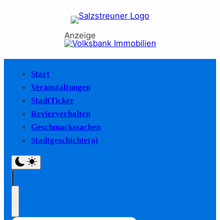
Anzeige
Start
Veranstaltungen
StadtTicker
Revierverhalten
Geschmackssachen
Stadtgeschichte(n)