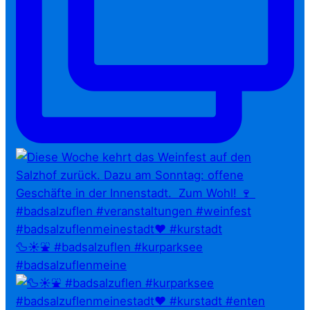
🦆☀️⛲ #badsalzuflen #kurparksee
#badsalzuflenmeine