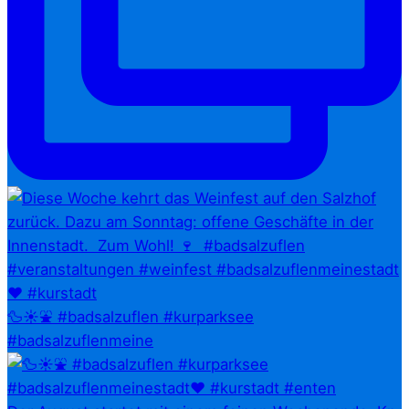
🦆☀️⛲ #badsalzuflen #kurparksee
#badsalzuflenmeine