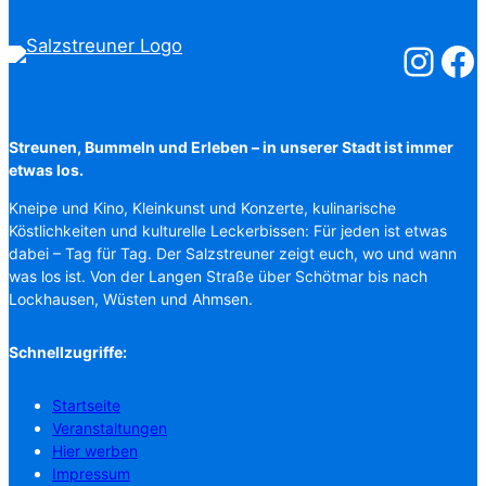
Salzstreuner
Salzst
Streunen, Bummeln und Erleben – in unserer Stadt ist immer
etwas los.
Kneipe und Kino, Kleinkunst und Konzerte, kulinarische
Köstlichkeiten und kulturelle Leckerbissen: Für jeden ist etwas
dabei – Tag für Tag. Der Salzstreuner zeigt euch, wo und wann
was los ist. Von der Langen Straße über Schötmar bis nach
Lockhausen, Wüsten und Ahmsen.
Schnellzugriffe:
Startseite
Veranstaltungen
Hier werben
Impressum