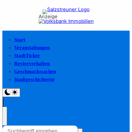
Anzeige
Start
Veranstaltungen
StadtTicker
Revierverhalten
Geschmackssachen
Stadtgeschichte(n)