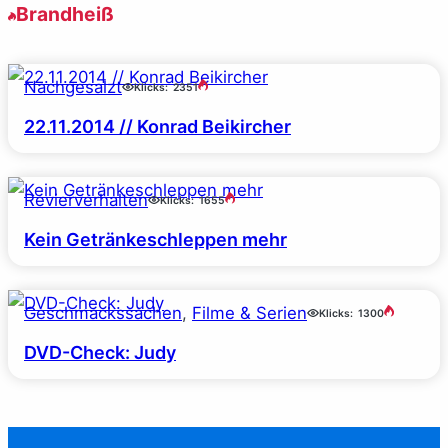
Brandheiß
Nachgesalzt
Klicks:
2351
22.11.2014 // Konrad Beikircher
Revierverhalten
Klicks:
1655
Kein Getränkeschleppen mehr
Geschmackssachen
, 
Filme & Serien
Klicks:
1300
DVD-Check: Judy