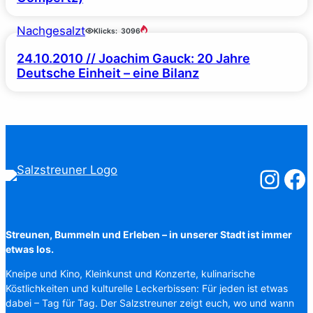
Nachgesalzt
Klicks:
3096
24.10.2010 // Joachim Gauck: 20 Jahre
Deutsche Einheit – eine Bilanz
Salzstreuner
Salzst
Streunen, Bummeln und Erleben – in unserer Stadt ist immer
etwas los.
Kneipe und Kino, Kleinkunst und Konzerte, kulinarische
Köstlichkeiten und kulturelle Leckerbissen: Für jeden ist etwas
dabei – Tag für Tag. Der Salzstreuner zeigt euch, wo und wann