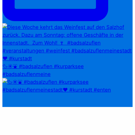
🦆☀️⛲ #badsalzuflen #kurparksee
#badsalzuflenmeine