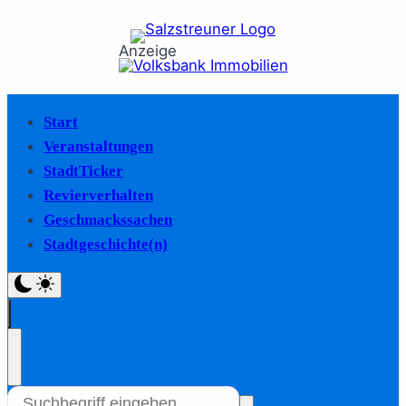
Anzeige
Start
Veranstaltungen
StadtTicker
Revierverhalten
Geschmackssachen
Stadtgeschichte(n)