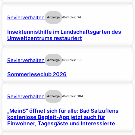
Revierverhalten
Anzeige
Klicks:
74
Insektennisthilfe im Landschaftsgarten des
Umweltzentrums restauriert
Revierverhalten
Anzeige
Klicks:
33
Sommerleseclub 2026
Revierverhalten
Anzeige
Klicks:
184
„MeinS“ öffnet sich für alle: Bad Salzuflens
kostenlose Begleit-App jetzt auch für
Einwohner, Tagesgäste und Interessierte