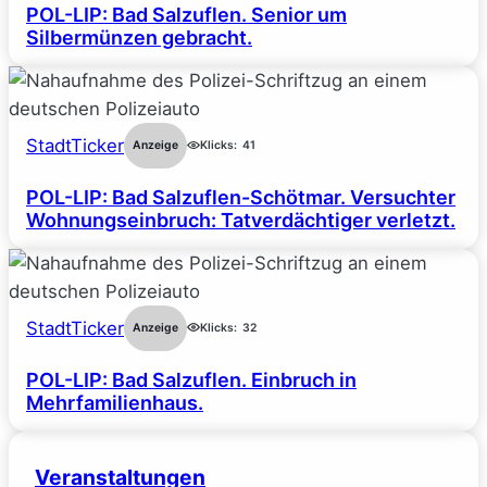
POL-LIP: Bad Salzuflen. Senior um
Silbermünzen gebracht.
StadtTicker
Anzeige
Klicks:
41
POL-LIP: Bad Salzuflen-Schötmar. Versuchter
Wohnungseinbruch: Tatverdächtiger verletzt.
StadtTicker
Anzeige
Klicks:
32
POL-LIP: Bad Salzuflen. Einbruch in
Mehrfamilienhaus.
Veranstaltungen