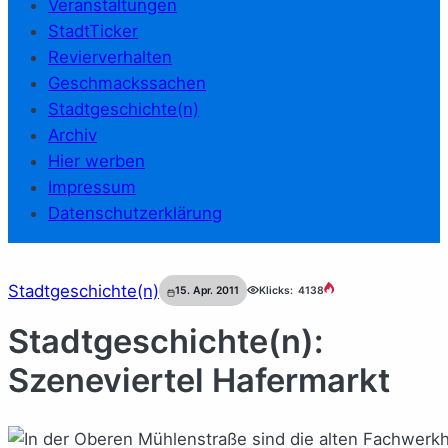
Veranstaltungen
StadtTicker
Revierverhalten
Geschmackssachen
Stadtgeschichte(n)
Archiv
Hier werben
Impressum
Datenschutzerklärung
Stadtgeschichte(n)
15. Apr. 2011
Klicks:
4138
Stadtgeschichte(n):
Szeneviertel Hafermarkt