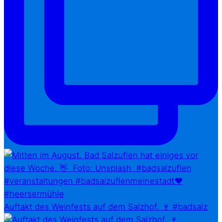
Auftakt des Weinfests auf dem Salzhof. 🍷 #badsalz