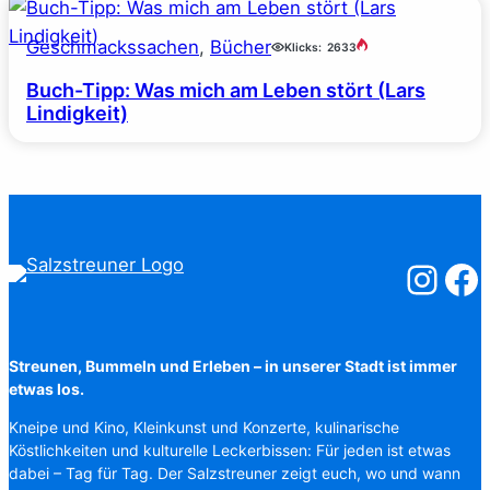
Geschmackssachen
, 
Bücher
Klicks:
2633
Buch-Tipp: Was mich am Leben stört (Lars
Lindigkeit)
Salzstreuner
Salzst
Streunen, Bummeln und Erleben – in unserer Stadt ist immer
etwas los.
Kneipe und Kino, Kleinkunst und Konzerte, kulinarische
Köstlichkeiten und kulturelle Leckerbissen: Für jeden ist etwas
dabei – Tag für Tag. Der Salzstreuner zeigt euch, wo und wann