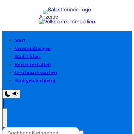
Anzeige
Start
Veranstaltungen
StadtTicker
Revierverhalten
Geschmackssachen
Stadtgeschichte(n)