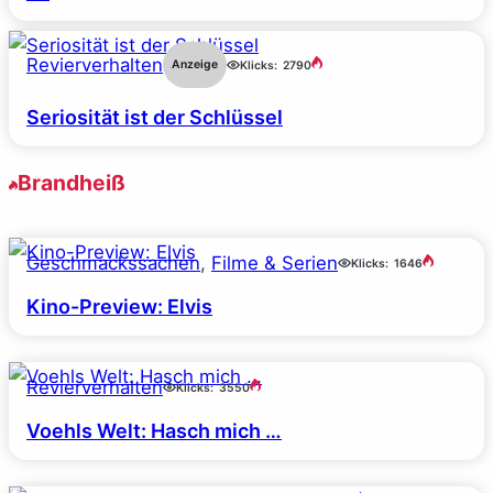
Revierverhalten
Anzeige
Klicks:
2790
Seriosität ist der Schlüssel
Brandheiß
Geschmackssachen
, 
Filme & Serien
Klicks:
1646
Kino-Preview: Elvis
Revierverhalten
Klicks:
3550
Voehls Welt: Hasch mich …