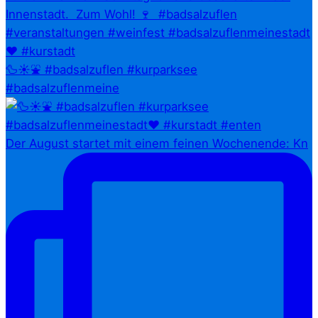
🦆☀️⛲ #badsalzuflen #kurparksee
#badsalzuflenmeine
Der August startet mit einem feinen Wochenende: Kn