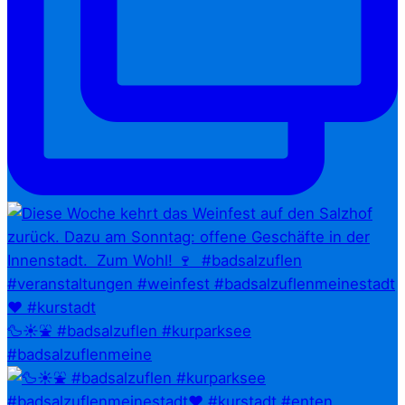
🦆☀️⛲ #badsalzuflen #kurparksee
#badsalzuflenmeine