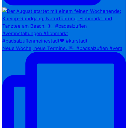
Neue Woche, neue Termine. 👋⁠ ⁠ #badsalzuflen #vera