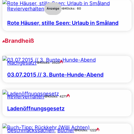
Revierverhalten
Anzeige
Klicks:
60
Rote Häuser, stille Seen: Urlaub in Småland
Brandheiß
Nachgesalzt
Klicks:
3523
03.07.2015 // 3. Bunte-Hunde-Abend
Revierverhalten
Klicks:
4271
Ladenöffnungsgesetz
Geschmackssachen
, 
Bücher
Klicks:
1222