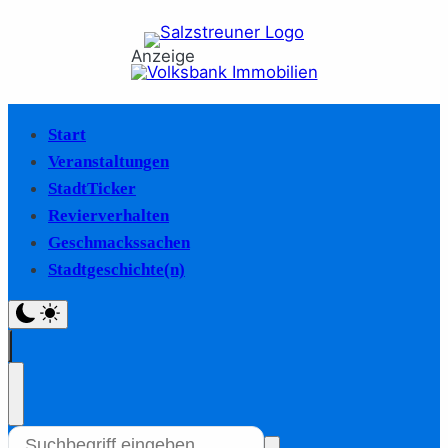
Anzeige
Start
Veranstaltungen
StadtTicker
Revierverhalten
Geschmackssachen
Stadtgeschichte(n)