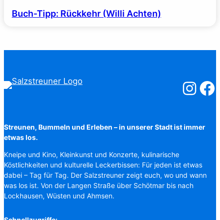
Buch-Tipp: Rückkehr (Willi Achten)
Salzstreuner
Salzst
Streunen, Bummeln und Erleben – in unserer Stadt ist immer
etwas los.
Kneipe und Kino, Kleinkunst und Konzerte, kulinarische
Köstlichkeiten und kulturelle Leckerbissen: Für jeden ist etwas
dabei – Tag für Tag. Der Salzstreuner zeigt euch, wo und wann
was los ist. Von der Langen Straße über Schötmar bis nach
Lockhausen, Wüsten und Ahmsen.
Schnellzugriffe: