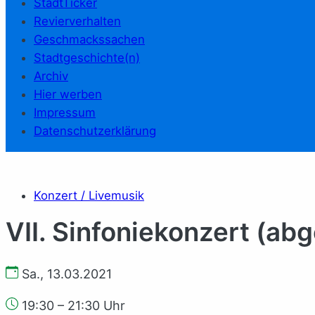
StadtTicker
Revierverhalten
Geschmackssachen
Stadtgeschichte(n)
Archiv
Hier werben
Impressum
Datenschutzerklärung
Konzert / Livemusik
VII. Sinfoniekonzert (ab
Sa., 13.03.2021
19:30 – 21:30 Uhr