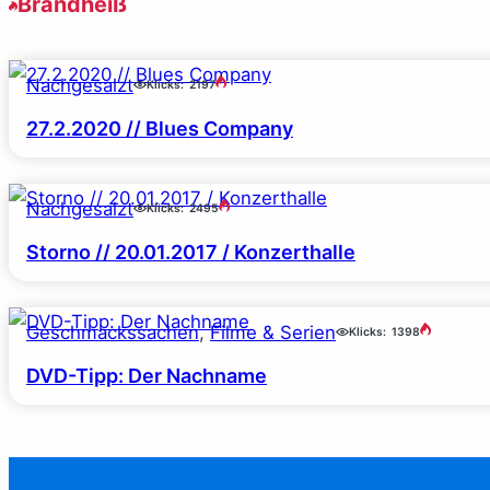
Brandheiß
Nachgesalzt
Klicks:
2197
27.2.2020 // Blues Company
Nachgesalzt
Klicks:
2495
Storno // 20.01.2017 / Konzerthalle
Geschmackssachen
, 
Filme & Serien
Klicks:
1398
DVD-Tipp: Der Nachname