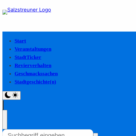
Start
Veranstaltungen
StadtTicker
Revierverhalten
Geschmackssachen
Stadtgeschichte(n)