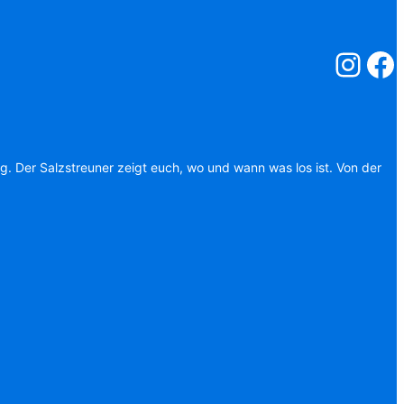
Salzstreuner
Salzst
ag. Der Salzstreuner zeigt euch, wo und wann was los ist. Von der