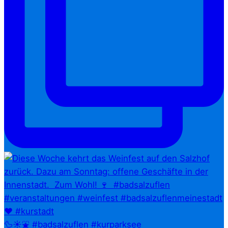
🦆☀️⛲ #badsalzuflen #kurparksee