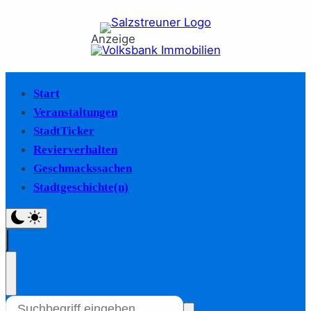
Anzeige
Start
Veranstaltungen
StadtTicker
Revierverhalten
Geschmackssachen
Stadtgeschichte(n)