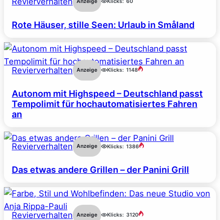
Revierverhalten
Anzeige
Klicks:
60
Rote Häuser, stille Seen: Urlaub in Småland
Revierverhalten
Anzeige
Klicks:
1148
Autonom mit Highspeed – Deutschland passt
Tempolimit für hochautomatisiertes Fahren
an
Revierverhalten
Anzeige
Klicks:
1386
Das etwas andere Grillen – der Panini Grill
Revierverhalten
Anzeige
Klicks:
3120