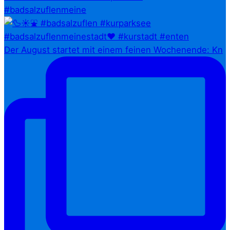
#badsalzuflenmeine
Der August startet mit einem feinen Wochenende: Kn