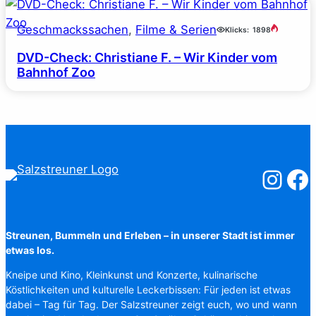
Geschmackssachen
, 
Filme & Serien
Klicks:
1898
DVD-Check: Christiane F. – Wir Kinder vom
Bahnhof Zoo
Salzstreuner
Salzst
Streunen, Bummeln und Erleben – in unserer Stadt ist immer
etwas los.
Kneipe und Kino, Kleinkunst und Konzerte, kulinarische
Köstlichkeiten und kulturelle Leckerbissen: Für jeden ist etwas
dabei – Tag für Tag. Der Salzstreuner zeigt euch, wo und wann