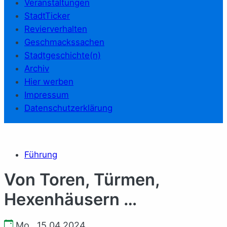
Veranstaltungen
StadtTicker
Revierverhalten
Geschmackssachen
Stadtgeschichte(n)
Archiv
Hier werben
Impressum
Datenschutzerklärung
Führung
Von Toren, Türmen,
Hexenhäusern …
Mo., 15.04.2024