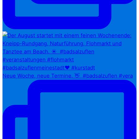
Neue Woche, neue Termine. 👋⁠ ⁠ #badsalzuflen #vera