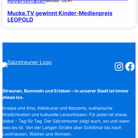
Revierverhalten
Klicks:
1253
Mucke.TV gewinnt Kinder-Medienpreis
LEOPOLD
Salzstreuner
Salzst
Streunen, Bummeln und Erleben – in unserer Stadt ist immer
etwas los.
Kneipe und Kino, Kleinkunst und Konzerte, kulinarische
Köstlichkeiten und kulturelle Leckerbissen: Für jeden ist etwas
dabei – Tag für Tag. Der Salzstreuner zeigt euch, wo und wann
was los ist. Von der Langen Straße über Schötmar bis nach
Lockhausen, Wüsten und Ahmsen.