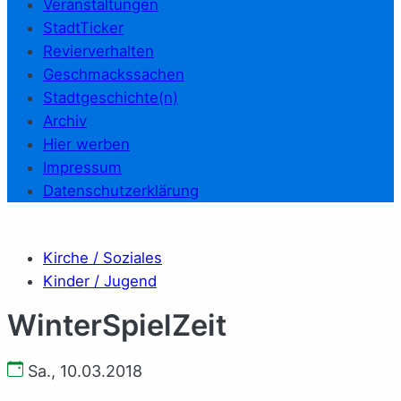
Veranstaltungen
StadtTicker
Revierverhalten
Geschmackssachen
Stadtgeschichte(n)
Archiv
Hier werben
Impressum
Datenschutzerklärung
Kirche / Soziales
Kinder / Jugend
WinterSpielZeit
Sa., 10.03.2018