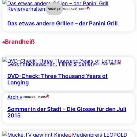
Revierverhalten
Anzeige
Klicks:
1386
Das etwas andere Grillen – der Panini Grill
Brandheiß
Geschmackssachen
, 
Filme & Serien
Klicks:
1390
DVD-Check: Three Thousand Years of
Longing
Archiv
Klicks:
2385
Sommer in der Stadt – Die Glosse für den Juli
2015