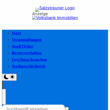
Anzeige
Start
Veranstaltungen
StadtTicker
Revierverhalten
Geschmackssachen
Stadtgeschichte(n)