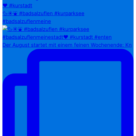
🦆☀️⛲ #badsalzuflen #kurparksee
#badsalzuflenmeine
Der August startet mit einem feinen Wochenende: Kn