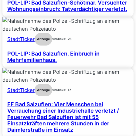
POL-LIP: Bad Salzuflen-Schötmar. Versuchter
Wohnungseinbruch: Tatverdächtiger verletzt.
StadtTicker
Anzeige
Klicks:
26
POL-LIP: Bad Salzuflen. Einbruch in
Mehrfamilienhaus.
StadtTicker
Anzeige
Klicks:
17
FF Bad Salzuflen: Vier Menschen bei
Verrauchung einer Industriehalle verletzt /
Feuerwehr Bad Salzuflen ist mit 55
Einsatzkräften mehrere Stunden in der
Daimlerstraße im Einsatz