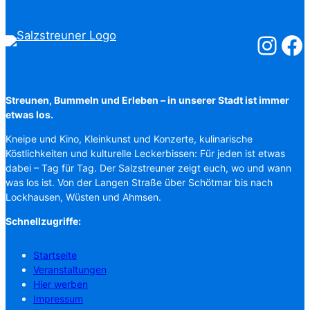
Salzstreuner
Salzst
Streunen, Bummeln und Erleben – in unserer Stadt ist immer
etwas los.
Kneipe und Kino, Kleinkunst und Konzerte, kulinarische
Köstlichkeiten und kulturelle Leckerbissen: Für jeden ist etwas
dabei – Tag für Tag. Der Salzstreuner zeigt euch, wo und wann
was los ist. Von der Langen Straße über Schötmar bis nach
Lockhausen, Wüsten und Ahmsen.
Schnellzugriffe:
Startseite
Veranstaltungen
Hier werben
Impressum