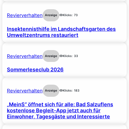
Revierverhalten
Anzeige
Klicks:
73
Insektennisthilfe im Landschaftsgarten des
Umweltzentrums restauriert
Revierverhalten
Anzeige
Klicks:
33
Sommerleseclub 2026
Revierverhalten
Anzeige
Klicks:
183
„MeinS“ öffnet sich für alle: Bad Salzuflens
kostenlose Begleit-App jetzt auch für
Einwohner, Tagesgäste und Interessierte