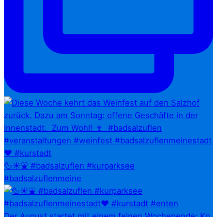
🦆☀️⛲ #badsalzuflen #kurparksee
#badsalzuflenmeine
Der August startet mit einem feinen Wochenende: Kn