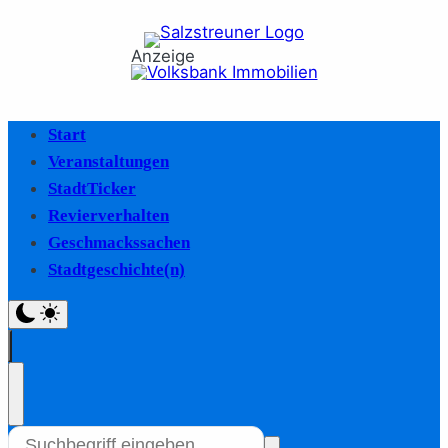
Anzeige
Start
Veranstaltungen
StadtTicker
Revierverhalten
Geschmackssachen
Stadtgeschichte(n)