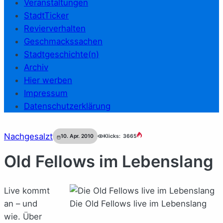
Veranstaltungen
StadtTicker
Revierverhalten
Geschmackssachen
Stadtgeschichte(n)
Archiv
Hier werben
Impressum
Datenschutzerklärung
Nachgesalzt
10. Apr. 2010
Klicks:
3665
Old Fellows im Lebenslang
Live kommt
an – und
Die Old Fellows live im Lebenslang
wie. Über