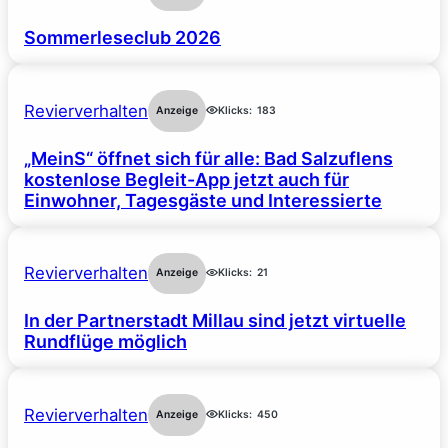
Sommerleseclub 2026
Revierverhalten
Anzeige
Klicks:
183
„MeinS“ öffnet sich für alle: Bad Salzuflens
kostenlose Begleit-App jetzt auch für
Einwohner, Tagesgäste und Interessierte
Revierverhalten
Anzeige
Klicks:
21
In der Partnerstadt Millau sind jetzt virtuelle
Rundflüge möglich
Revierverhalten
Anzeige
Klicks:
450