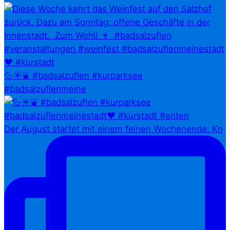
🦆☀️⛲ #badsalzuflen #kurparksee
#badsalzuflenmeine
Der August startet mit einem feinen Wochenende: Kn