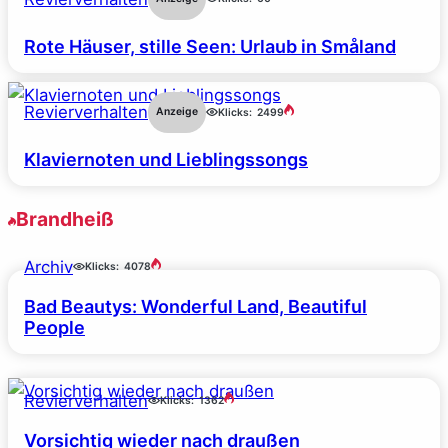
Rote Häuser, stille Seen: Urlaub in Småland
Revierverhalten
Anzeige
Klicks:
2499
Klaviernoten und Lieblingssongs
Brandheiß
Archiv
Klicks:
4078
Bad Beautys: Wonderful Land, Beautiful
People
Revierverhalten
Klicks:
1362
Vorsichtig wieder nach draußen