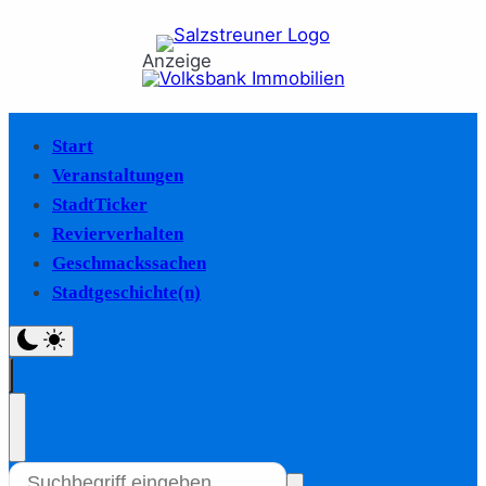
Anzeige
Start
Veranstaltungen
StadtTicker
Revierverhalten
Geschmackssachen
Stadtgeschichte(n)