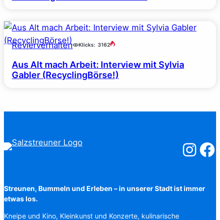
Revierverhalten
Klicks:
3162
Aus Alt mach Arbeit: Interview mit Sylvia
Gabler (RecyclingBörse!)
Salzstreuner
Salzst
Streunen, Bummeln und Erleben – in unserer Stadt ist immer
etwas los.
Kneipe und Kino, Kleinkunst und Konzerte, kulinarische