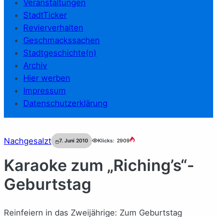
Veranstaltungen
StadtTicker
Revierverhalten
Geschmackssachen
Stadtgeschichte(n)
Archiv
Hier werben
Impressum
Datenschutzerklärung
Nachgesalzt
7. Juni 2010
Klicks:
2909
Karaoke zum „Riching’s“-
Geburtstag
Reinfeiern
in das Zweijährige: Zum Geburtstag