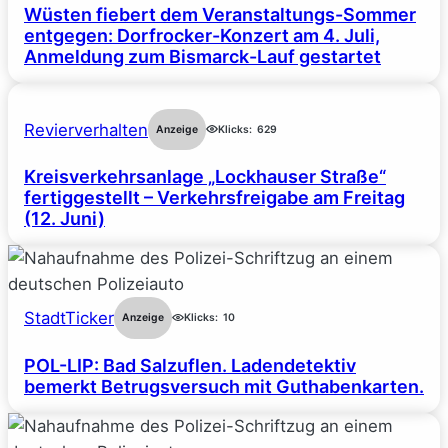
Wüsten fiebert dem Veranstaltungs-Sommer
entgegen: Dorfrocker-Konzert am 4. Juli,
Anmeldung zum Bismarck-Lauf gestartet
Revierverhalten
Anzeige
Klicks:
629
Kreisverkehrsanlage „Lockhauser Straße“
fertiggestellt – Verkehrsfreigabe am Freitag
(12. Juni)
StadtTicker
Anzeige
Klicks:
10
POL-LIP: Bad Salzuflen. Ladendetektiv
bemerkt Betrugsversuch mit Guthabenkarten.