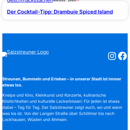
Geschmackssachen
Klicks:
2940
Der Cocktail-Tipp: Drambuie Spiced Island
Salzstreuner
Salzst
Streunen, Bummeln und Erleben – in unserer Stadt ist immer
etwas los.
Kneipe und Kino, Kleinkunst und Konzerte, kulinarische
Köstlichkeiten und kulturelle Leckerbissen: Für jeden ist etwas
dabei – Tag für Tag. Der Salzstreuner zeigt euch, wo und wann
was los ist. Von der Langen Straße über Schötmar bis nach
Lockhausen, Wüsten und Ahmsen.