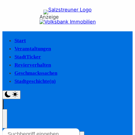
Anzeige
Start
Veranstaltungen
StadtTicker
Revierverhalten
Geschmackssachen
Stadtgeschichte(n)