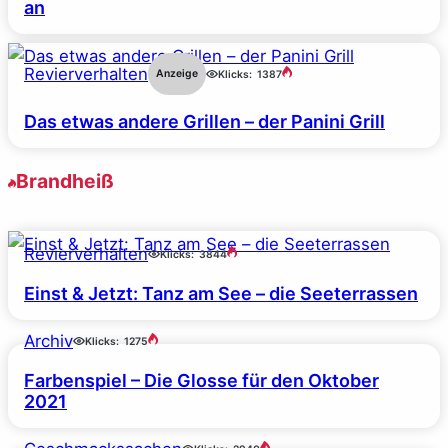
an
Revierverhalten
Anzeige
Klicks:
1387
Das etwas andere Grillen – der Panini Grill
Brandheiß
Revierverhalten
Klicks:
3844
Einst & Jetzt: Tanz am See – die Seeterrassen
Archiv
Klicks:
1275
Farbenspiel – Die Glosse für den Oktober
2021