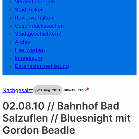
Veranstaltungen
StadtTicker
Revierverhalten
Geschmackssachen
Stadtgeschichte(n)
Archiv
Hier werben
Impressum
Datenschutzerklärung
Nachgesalzt
28. Aug. 2010
Klicks:
2692
02.08.10 // Bahnhof Bad
Salzuflen // Bluesnight mit
Gordon Beadle