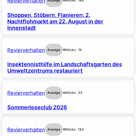
Revierverhalten
Anzeige
Klicks:
189
Shoppen, Stöbern, Flanieren: 2.
Nachtflohmarkt am 22. August in der
Innenstadt
Revierverhalten
Anzeige
Klicks:
74
Insektennisthilfe im Landschaftsgarten des
Umweltzentrums restauriert
Revierverhalten
Anzeige
Klicks:
33
Sommerleseclub 2026
Revierverhalten
Anzeige
Klicks:
184