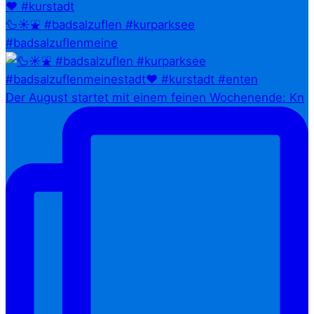
🦆☀️⛲ #badsalzuflen #kurparksee
#badsalzuflenmeine
Der August startet mit einem feinen Wochenende: Kn