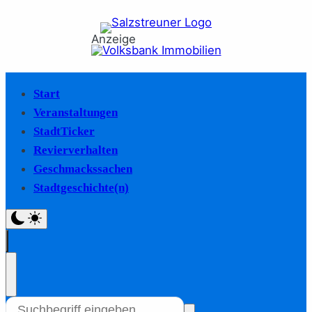
Anzeige
Start
Veranstaltungen
StadtTicker
Revierverhalten
Geschmackssachen
Stadtgeschichte(n)