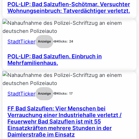
POL-LIP: Bad Salzuflen-Schötmar. Versuchter
Wohnungseinbruch: Tatverdächtiger verletzt.
StadtTicker
Anzeige
Klicks:
24
POL-LIP: Bad Salzuflen. Einbruch in
Mehrfamilienhaus.
StadtTicker
Anzeige
Klicks:
17
FF Bad Salzuflen: Vier Menschen bei
Verrauchung einer Industriehalle verletzt /
Feuerwehr Bad Salzuflen ist mit 55
Einsatzkräften mehrere Stunden in der
Daimlerstraße im Einsatz