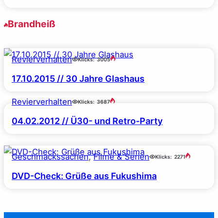
Brandheiß
Revierverhalten
Klicks:
3005
17.10.2015 // 30 Jahre Glashaus
Revierverhalten
Klicks:
3687
04.02.2012 // Ü30- und Retro-Party
Geschmackssachen
, 
Filme & Serien
Klicks:
2271
DVD-Check: Grüße aus Fukushima