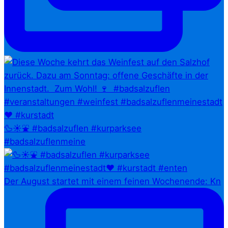
🦆☀️⛲ #badsalzuflen #kurparksee
#badsalzuflenmeine
Der August startet mit einem feinen Wochenende: Kn