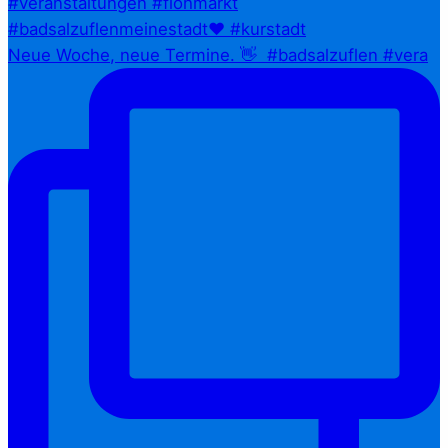
Neue Woche, neue Termine. 👋⁠ ⁠ #badsalzuflen #vera