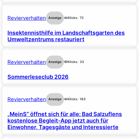
Revierverhalten
Anzeige
Klicks:
72
Insektennisthilfe im Landschaftsgarten des
Umweltzentrums restauriert
Revierverhalten
Anzeige
Klicks:
33
Sommerleseclub 2026
Revierverhalten
Anzeige
Klicks:
183
„MeinS“ öffnet sich für alle: Bad Salzuflens
kostenlose Begleit-App jetzt auch für
Einwohner, Tagesgäste und Interessierte