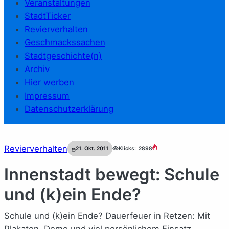
Veranstaltungen
StadtTicker
Revierverhalten
Geschmackssachen
Stadtgeschichte(n)
Archiv
Hier werben
Impressum
Datenschutzerklärung
Revierverhalten
21. Okt. 2011
Klicks:
2898
Innenstadt bewegt: Schule
und (k)ein Ende?
Schule und (k)ein Ende? Dauerfeuer in Retzen: Mit
Plakaten, Demo und viel persönlichem Einsatz