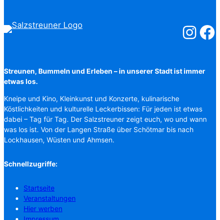
Salzstreuner
Salzst
Streunen, Bummeln und Erleben – in unserer Stadt ist immer
etwas los.
Kneipe und Kino, Kleinkunst und Konzerte, kulinarische
Köstlichkeiten und kulturelle Leckerbissen: Für jeden ist etwas
dabei – Tag für Tag. Der Salzstreuner zeigt euch, wo und wann
was los ist. Von der Langen Straße über Schötmar bis nach
Lockhausen, Wüsten und Ahmsen.
Schnellzugriffe:
Startseite
Veranstaltungen
Hier werben
Impressum