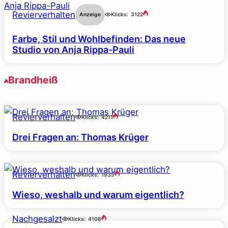
Revierverhalten
Anzeige
Klicks:
3122
Farbe, Stil und Wohlbefinden: Das neue
Studio von Anja Rippa-Pauli
Brandheiß
Revierverhalten
Klicks:
4211
Drei Fragen an: Thomas Krüger
Revierverhalten
Klicks:
1935
Wieso, weshalb und warum eigentlich?
Nachgesalzt
Klicks:
4108