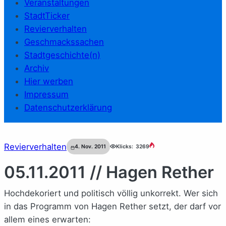
Veranstaltungen
StadtTicker
Revierverhalten
Geschmackssachen
Stadtgeschichte(n)
Archiv
Hier werben
Impressum
Datenschutzerklärung
Revierverhalten
4. Nov. 2011
Klicks:
3269
05.11.2011 // Hagen Rether
Hochdekoriert und politisch völlig unkorrekt. Wer sich
in das Programm von Hagen Rether setzt, der darf vor
allem eines erwarten: