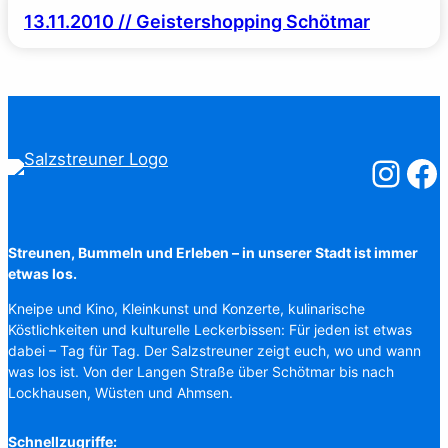
13.11.2010 // Geistershopping Schötmar
Salzstreuner
Salzst
Streunen, Bummeln und Erleben – in unserer Stadt ist immer
etwas los.
Kneipe und Kino, Kleinkunst und Konzerte, kulinarische
Köstlichkeiten und kulturelle Leckerbissen: Für jeden ist etwas
dabei – Tag für Tag. Der Salzstreuner zeigt euch, wo und wann
was los ist. Von der Langen Straße über Schötmar bis nach
Lockhausen, Wüsten und Ahmsen.
Schnellzugriffe: