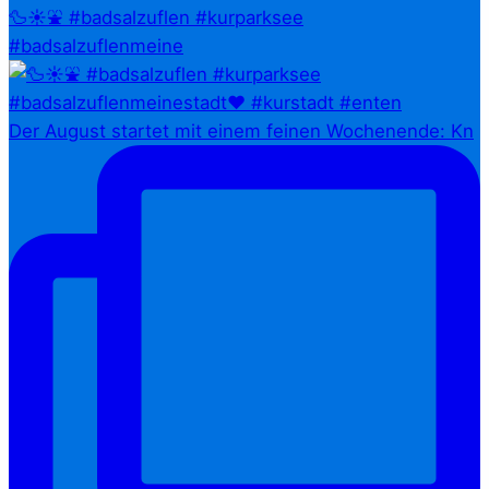
🦆☀️⛲ #badsalzuflen #kurparksee
#badsalzuflenmeine
Der August startet mit einem feinen Wochenende: Kn