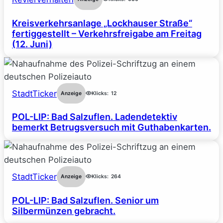
Kreisverkehrsanlage „Lockhauser Straße“
fertiggestellt – Verkehrsfreigabe am Freitag
(12. Juni)
StadtTicker
Anzeige
Klicks:
12
POL-LIP: Bad Salzuflen. Ladendetektiv
bemerkt Betrugsversuch mit Guthabenkarten.
StadtTicker
Anzeige
Klicks:
264
POL-LIP: Bad Salzuflen. Senior um
Silbermünzen gebracht.