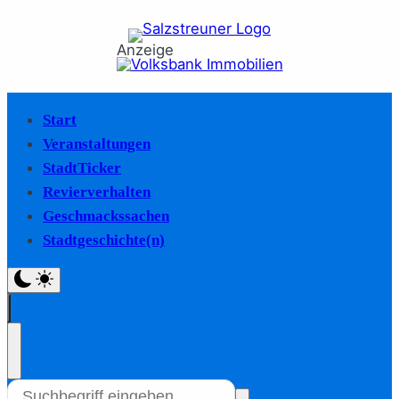
Anzeige
Start
Veranstaltungen
StadtTicker
Revierverhalten
Geschmackssachen
Stadtgeschichte(n)